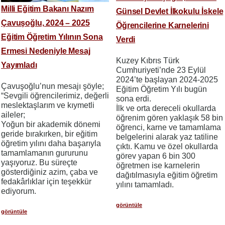
Milli Eğitim Bakanı Nazım
Günsel Devlet İlkokulu İskele
Çavuşoğlu, 2024 – 2025
Öğrencilerine Karnelerini
Eğitim Öğretim Yılının Sona
Verdi
Ermesi Nedeniyle Mesaj
​​​​​​​Kuzey Kıbrıs Türk
Yayımladı
Cumhuriyeti’nde 23 Eylül
2024’te başlayan 2024-2025
Çavuşoğlu’nun mesajı şöyle;
Eğitim Öğretim Yılı bugün
“Sevgili öğrencilerimiz, değerli
sona erdi.
meslektaşlarım ve kıymetli
İlk ve orta dereceli okullarda
aileler;
öğrenim gören yaklaşık 58 bin
Yoğun bir akademik dönemi
öğrenci, karne ve tamamlama
geride bırakırken, bir eğitim
belgelerini alarak yaz tatiline
öğretim yılını daha başarıyla
çıktı. Kamu ve özel okullarda
tamamlamanın gururunu
görev yapan 6 bin 300
yaşıyoruz. Bu süreçte
öğretmen ise karnelerin
gösterdiğiniz azim, çaba ve
dağıtılmasıyla eğitim öğretim
fedakârlıklar için teşekkür
yılını tamamladı.
ediyorum.
görüntüle
görüntüle