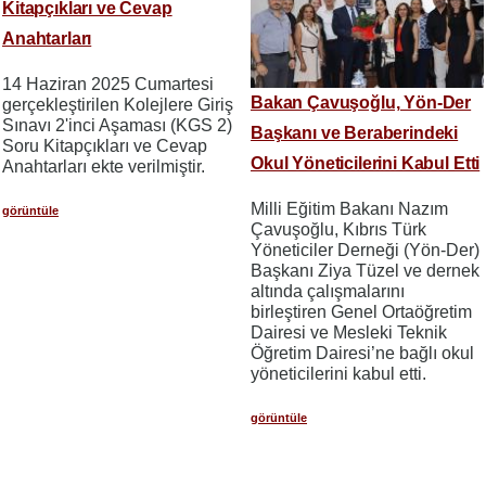
Kitapçıkları ve Cevap
Anahtarları
14 Haziran 2025 Cumartesi
Bakan Çavuşoğlu, Yön-Der
gerçekleştirilen Kolejlere Giriş
Sınavı 2'inci Aşaması (KGS 2)
Başkanı ve Beraberindeki
Soru Kitapçıkları ve Cevap
Okul Yöneticilerini Kabul Etti
Anahtarları ekte verilmiştir.
Milli Eğitim Bakanı Nazım
görüntüle
Çavuşoğlu, Kıbrıs Türk
Yöneticiler Derneği (Yön-Der)
Başkanı Ziya Tüzel ve dernek
altında çalışmalarını
birleştiren Genel Ortaöğretim
Dairesi ve Mesleki Teknik
Öğretim Dairesi’ne bağlı okul
yöneticilerini kabul etti.
görüntüle