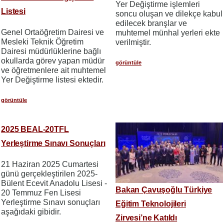
Yer Değiştirme işlemleri
Listesi
soncu oluşan ve dilekçe kabul
edilecek branşlar ve
Genel Ortaöğretim Dairesi ve
muhtemel münhal yerleri ekte
Mesleki Teknik Öğretim
verilmiştir.
Dairesi müdürlüklerine bağlı
okullarda görev yapan müdür
görüntüle
ve öğretmenlere ait muhtemel
Yer Değiştirme listesi ektedir.
görüntüle
2025 BEAL-20TFL
Yerleştirme Sınavı Sonuçları
21 Haziran 2025 Cumartesi
günü gerçekleştirilen 2025-
Bülent Ecevit Anadolu Lisesi -
Bakan Çavuşoğlu Türkiye
20 Temmuz Fen Lisesi
Yerleştirme Sınavı sonuçları
Eğitim Teknolojileri
aşağıdaki gibidir.
Zirvesi’ne Katıldı