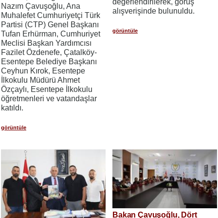
değerlendirilerek, görüş
Nazım Çavuşoğlu, Ana
alışverişinde bulunuldu.
Muhalefet Cumhuriyetçi Türk
Partisi (CTP) Genel Başkanı
görüntüle
Tufan Erhürman, Cumhuriyet
Meclisi Başkan Yardımcısı
Fazilet Özdenefe, Çatalköy-
Esentepe Belediye Başkanı
Ceyhun Kırok, Esentepe
İlkokulu Müdürü Ahmet
Özçaylı, Esentepe İlkokulu
öğretmenleri ve vatandaşlar
katıldı.
görüntüle
Bakan Çavuşoğlu, Dört