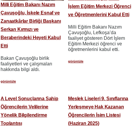
Milli Eğitim Bakanı Nazım
İşlem Eğitim Merkezi Öğrenci
Çavuşoğlu, İskele Esnaf ve
ve Öğretmenlerini Kabul Etti
Zanaatkârlar Birliği Başkanı
​​​​​​​Milli Eğitim Bakanı Nazım
Serkan Kırmızı ve
Çavuşoğlu, Lefkoşa’da
Beraberindeki Heyeti Kabul
faaliyet gösteren Dört İşlem
Eğitim Merkezi öğrenci ve
Etti
öğretmenlerini kabul etti.
​​​​​​​Bakan Çavuşoğlu birlik
görüntüle
faaliyetleri ve çalışmaları
hakkında bilgi aldı.
görüntüle
A Level Sonuçlarına Sahip
Meslek Liseleri 9. Sınıflarına
Öğrencilerin Velilerine
Yerleşmeye Hak Kazanan
Yönelik Bilgilendirme
Öğrencilerin İsim Listesi
Toplantısı
(Haziran 2025)