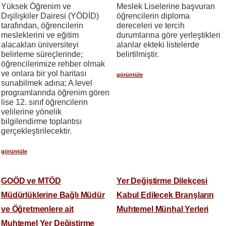
Yüksek Öğrenim ve
Meslek Liselerine başvuran
Dışilişkiler Dairesi (YÖDİD)
öğrencilerin diploma
tarafından, öğrencilerin
dereceleri ve tercih
mesleklerini ve eğitim
durumlarına göre yerleştikleri
alacakları üniversiteyi
alanlar ekteki listelerde
belirleme süreçlerinde;
belirtilmiştir.
öğrencilerimize rehber olmak
ve onlara bir yol haritası
görüntüle
sunabilmek adına; A level
programlarında öğrenim gören
lise 12. sınıf öğrencilerin
velilerine yönelik
bilgilendirme toplantısı
gerçekleştirilecektir.
görüntüle
GOÖD ve MTÖD
Yer Değiştirme Dilekçesi
Müdürlüklerine Bağlı Müdür
Kabul Edilecek Branşların
ve Öğretmenlere ait
Muhtemel Münhal Yerleri
Muhtemel Yer Değiştirme