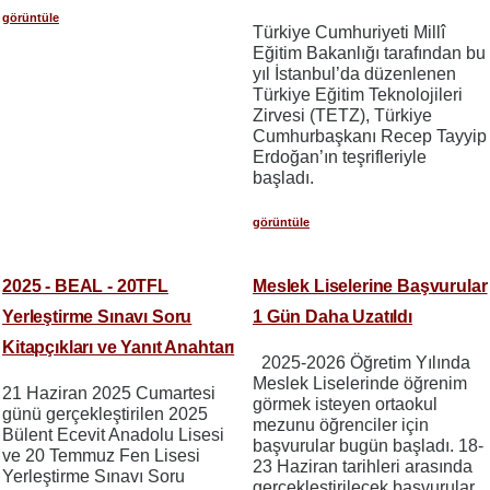
görüntüle
​​​​​​​Türkiye Cumhuriyeti Millî
Eğitim Bakanlığı tarafından bu
yıl İstanbul’da düzenlenen
Türkiye Eğitim Teknolojileri
Zirvesi (TETZ), Türkiye
Cumhurbaşkanı Recep Tayyip
Erdoğan’ın teşrifleriyle
başladı.
görüntüle
2025 - BEAL - 20TFL
Meslek Liselerine Başvurular
Yerleştirme Sınavı Soru
1 Gün Daha Uzatıldı
Kitapçıkları ve Yanıt Anahtarı
2025-2026 Öğretim Yılında
Meslek Liselerinde öğrenim
21 Haziran 2025 Cumartesi
görmek isteyen ortaokul
günü gerçekleştirilen 2025
mezunu öğrenciler için
Bülent Ecevit Anadolu Lisesi
başvurular bugün başladı. 18-
ve 20 Temmuz Fen Lisesi
23 Haziran tarihleri arasında
Yerleştirme Sınavı Soru
gerçekleştirilecek başvurular