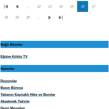
…
12
13
14
15
16
17
Sayfalama
İlk
Önceki
Sayfa
Sayfa
Sayfa
Sayfa
Sayfa
Sayfa
sayfa
sayfa
18
19
20
…
Sayfa
Sayfa
Sayfa
Sonraki
Son
sayfa
sayfa
Bağlı Birimler
Eğitim Kültür TV
Haberler
Duyurular
Basın Bürosu
Yabancı Kaynaklı Hibe ve Burslar
Akademik Takvim
Dergi Mesajları