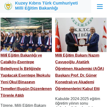
Kuzey Kıbrıs Türk Cumhuriyeti
Ana içeriğe atla
Milli Eğitim Bakanlığı
Menü
Millî Eğitim Bakanlığı ve
Milli Eğitim Bakanı Nazım
Çatalköy-Esentepe
Çavuşoğlu, Atatürk
Belediyesi İş Birliğinde
Öğretmen Akademisi (AÖA)
Yapılacak Esentepe İlkokulu
Başkanı Prof. Dr. Güner
Yeni Okul Binasının
Konedralı ve Akademi
Temelleri Bugün Düzenlenen
Öğretmenlerini Kabul Etti
Törenle Atıldı
Kabulde 2024-2025 eğitim
öğretim yılının sonu
Törene, Milli Eğitim Bakanı