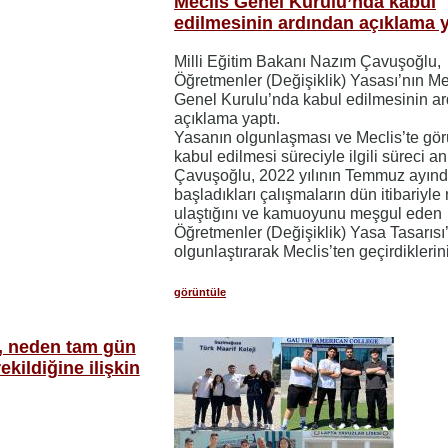
Meclis Genel Kurulu’nda kabul
edilmesinin ardından açıklama y
Milli Eğitim Bakanı Nazım Çavuşoğlu,
Öğretmenler (Değişiklik) Yasası’nın Me
Genel Kurulu’nda kabul edilmesinin a
açıklama yaptı.
Yasanın olgunlaşması ve Meclis’te gör
kabul edilmesi süreciyle ilgili süreci a
Çavuşoğlu, 2022 yılının Temmuz ayın
başladıkları çalışmaların dün itibariyle
ulaştığını ve kamuoyunu meşgul eden
Öğretmenler (Değişiklik) Yasa Tasarısı
olgunlaştırarak Meclis’ten geçirdiklerin
görüntüle
ı, neden tam gün
kildiğine ilişkin