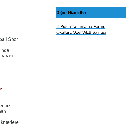
Diğer Hizmetler
E-Posta Tanımlama Formu
Okullara Özel WEB Sayfası
pali Spor
ğinde
erarası
e
erine
ınan
kriterlere
e