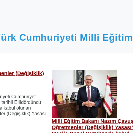
ürk Cumhuriyeti Milli Eğitim
enler (Değişiklik)
iyeti Cumhuriyet
tarihli Ellidördüncü
a kabul olunan
er (Değişiklik) Yasası"
Milli Eğitim Bakanı Nazım Çavu
Öğretmenler (Değişiklik) Yasası