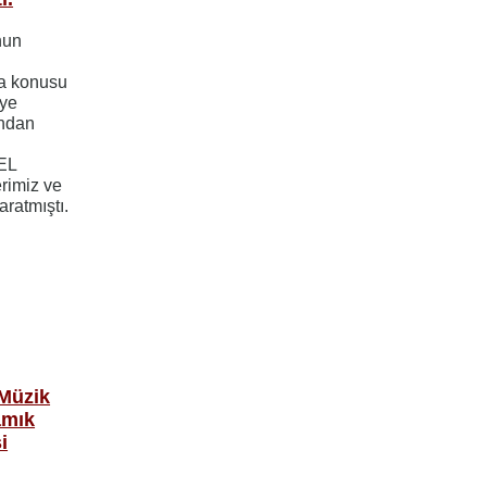
nun
ma konusu
iye
ından
EL
erimiz ve
aratmıştı.
 Müzik
amık
i