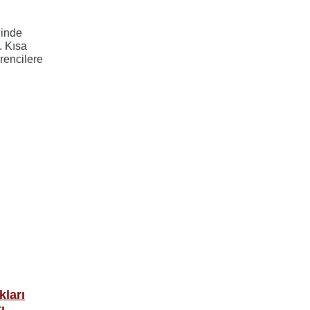
ğinde
. Kısa
rencilere
kları
ı.