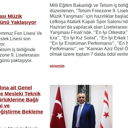
Milli Eğitim Bakanlığı ve Telsim iş birli
düzenlenen, "Telsim Freezone 9. Lisel
ası Müzik
Müzik Yarışması" için hazırlıklar başlad
Lefkoşa Atatürk Kapalı Spor Salonu'nd
Günü Yaklaşıyor
Haziran’da yapılacak olan Liseleraras
Yarışması Finali’nde, ‘‘En İyi Orkestra’’,
Temmuz Fen Lisesi Ve
İcra’’, "En İyi Kız Solist", ‘‘En İyi Erkek S
slek Lisesi son
‘‘En İyi Enstrüman Performansı’’, ‘‘En 
or.
Performansı’’, ve ‘‘Kamran Aziz Özel Ö
elsim iş birliğinde
olmak üzere toplam 7 dalda ödül veril
one 9. Liselerarası
 günü yaklaşıyor.
görüntüle
ına ait Genel
ve Mesleki Teknik
rlüklerine Bağlı
i ve
eğiştirme Bekleme