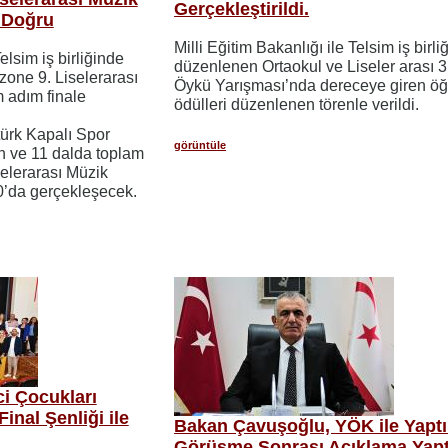
Gerçekleştirildi.
 Doğru
Milli Eğitim Bakanlığı ile Telsim iş birli
elsim iş birliğinde
düzenlenen Ortaokul ve Liseler arası 3
one 9. Liselerarası
Öykü Yarışması’nda dereceye giren öğ
 adım finale
ödülleri düzenlenen törenle verildi.
türk Kapalı Spor
görüntüle
n ve 11 dalda toplam
selerarası Müzik
00’da gerçekleşecek.
ci Çocukları
inal Şenliği ile
Bakan Çavuşoğlu, YÖK ile Yaptı
Görüşme Sonrası Açıklama Yapt