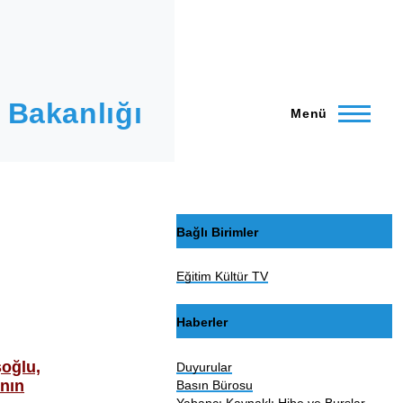
 Bakanlığı
Menü
Bağlı Birimler
Eğitim Kültür TV
Haberler
şoğlu,
Duyurular
’nın
Basın Bürosu
Yabancı Kaynaklı Hibe ve Burslar