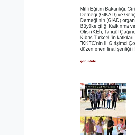
Milli Eğitim Bakanlığı, Gir
Derneği (GİKAD) ve Genç
Derneği’nin (GİAD) organ
Büyükelçiliği Kalkınma ve
Ofisi (KEİ), Tangül Çağıne
Kıbrıs Turkcell’in katkıları
"KKTC'nin II. Girişimci Ço
düzenlenen final şenliği 
görüntüle