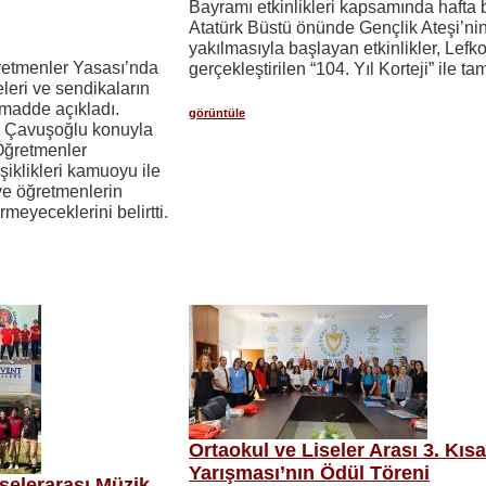
Bayramı etkinlikleri kapsamında hafta
Atatürk Büstü önünde Gençlik Ateşi’ni
yakılmasıyla başlayan etkinlikler, Lefk
ğretmenler Yasası’nda
gerçekleştirilen “104. Yıl Korteji” ile t
eri ve sendikaların
madde açıkladı.
görüntüle
m Çavuşoğlu konuyla
 Öğretmenler
şiklikleri kamuoyu ile
 ve öğretmenlerin
rmeyeceklerini belirtti.
Ortaokul ve Liseler Arası 3. Kıs
Yarışması’nın Ödül Töreni
selerarası Müzik