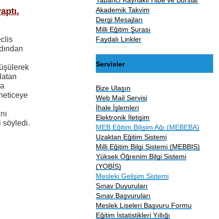
Akademik Takvim
aptı.
Dergi Mesajları
Milli Eğitim Şurası
Faydalı Linkler
clis
rdından
Servisler
üşülerek
nlatan
da
Bize Ulaşın
 neticeye
Web Mail Servisi
İhale İşlemleri
’nı
Elektronik İletişim
i söyledi.
MEB Eğitim Bilişim Ağı (MEBEBA)
Uzaktan Eğitim Sistemi
Milli Eğitim Bilgi Sistemi (MEBBIS)
Yüksek Öğrenim Bilgi Sistemi
(YOBİS)
Mesleki Gelişim Sistemi
Sınav Duyuruları
Sınav Başvuruları
Meslek Liseleri Başvuru Formu
Eğitim İstatistikleri Yıllığı