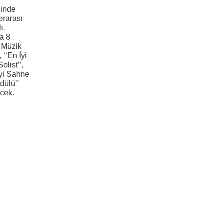
ğinde
erarası
ı.
a 8
ı Müzik
 ‘‘En İyi
olist’’,
İyi Sahne
dülü’’
ecek.