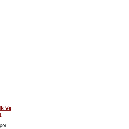
ik Ve
ı
por