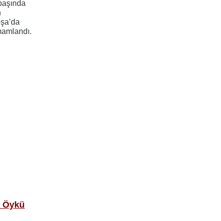
 başında
n
oşa’da
amamlandı.
a Öykü