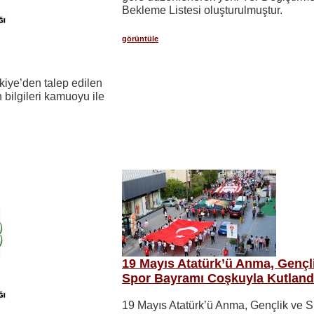
Bekleme Listesi oluşturulmuştur.
görüntüle
rkiye’den talep edilen
n bilgileri kamuoyu ile
19 Mayıs Atatürk’ü Anma, Gençl
Spor Bayramı Coşkuyla Kutland
19 Mayıs Atatürk’ü Anma, Gençlik ve S