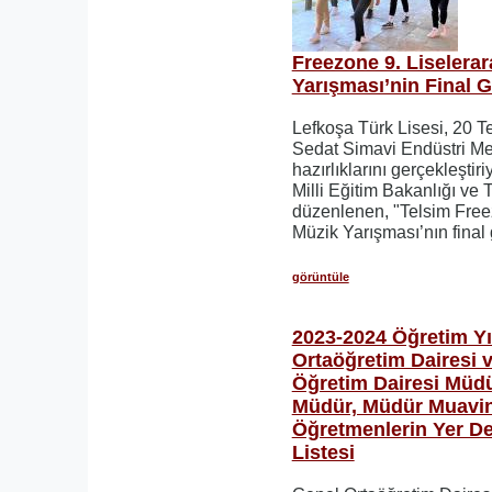
Freezone 9. Liselerar
Yarışması’nin Final 
Lefkoşa Türk Lisesi, 20 
Sedat Simavi Endüstri Me
hazırlıklarını gerçekleştiriy
Milli Eğitim Bakanlığı ve T
düzenlenen, "Telsim Freez
Müzik Yarışması’nın final
görüntüle
2023-2024 Öğretim Yıl
Ortaöğretim Dairesi 
Öğretim Dairesi Müdü
Müdür, Müdür Muavin
Öğretmenlerin Yer D
Listesi