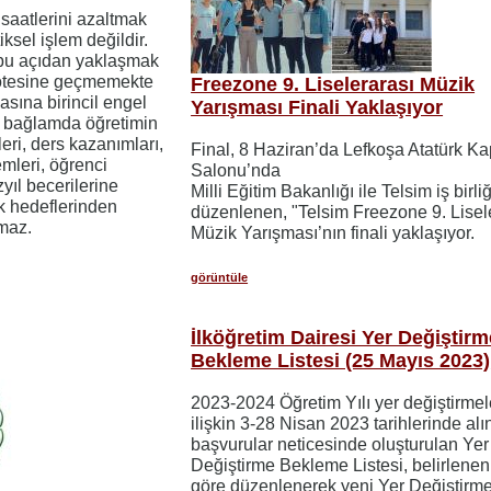
 saatlerini azaltmak
ksel işlem değildir.
bu açıdan yaklaşmak
 ötesine geçmemekte
Freezone 9. Liselerarası Müzik
asına birincil engel
Yarışması Finali Yaklaşıyor
u bağlamda öğretimin
leri, ders kazanımları,
Final, 8 Haziran’da Lefkoşa Atatürk Ka
mleri, öğrenci
Salonu’nda
zyıl becerilerine
Milli Eğitim Bakanlığı ile Telsim iş birli
ak hedeflerinden
düzenlenen, "Telsim Freezone 9. Lisel
maz.
Müzik Yarışması’nın finali yaklaşıyor.
görüntüle
İlköğretim Dairesi Yer Değiştirm
Bekleme Listesi (25 Mayıs 2023)
2023-2024 Öğretim Yılı yer değiştirmel
ilişkin 3-28 Nisan 2023 tarihlerinde al
başvurular neticesinde oluşturulan Yer
Değiştirme Bekleme Listesi, belirlenen 
göre düzenlenerek yeni Yer Değiştirm