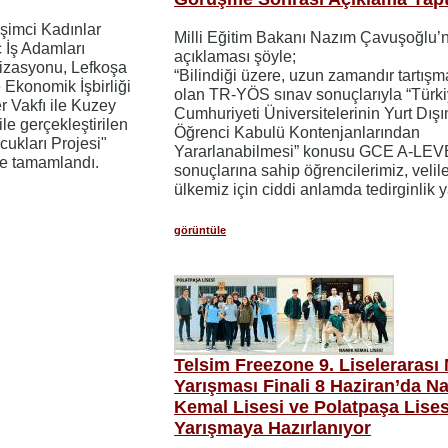
işimci Kadınlar
Milli Eğitim Bakanı Nazım Çavuşoğlu’
 İş Adamları
açıklaması şöyle;
izasyonu, Lefkoşa
“Bilindiği üzere, uzun zamandır tartış
 Ekonomik İşbirliği
olan TR-YÖS sınav sonuçlarıyla “Türk
r Vakfı ile Kuzey
Cumhuriyeti Üniversitelerinin Yurt Dış
 ile gerçekleştirilen
Öğrenci Kabulü Kontenjanlarından
cukları Projesi"
Yararlanabilmesi” konusu GCE A-LEV
ile tamamlandı.
sonuçlarına sahip öğrencilerimiz, velil
ülkemiz için ciddi anlamda tedirginlik y
görüntüle
Telsim Freezone 9. Liselerarası
Yarışması Finali 8 Haziran’da N
Kemal Lisesi ve Polatpaşa Lises
Yarışmaya Hazırlanıyor