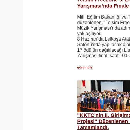
Yarışması’nda Finale
Milli Eğitim Bakanlığı ve T
düzenlenen, "Telsim Freez
Müzik Yarışması’nda adım
yaklaşılıyor.
8 Haziran’da Lefkoşa Ata
Salonu'nda yapılacak ola
17 ödülün dağıtılacağı Li
Yarışması finali saat 10:
görüntüle
"KKTC'nin II. Girişim
Projesi" Düzenlenen F
Tamamlandı.