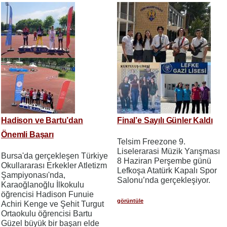
Hadison ve Bartu’dan
Final’e Sayılı Günler Kaldı
Önemli Başarı
Telsim Freezone 9.
Liselerarasi Müzik Yarışması
Bursa'da gerçekleşen Türkiye
8 Haziran Perşembe günü
Okullararası Erkekler Atletizm
Lefkoşa Atatürk Kapalı Spor
Şampiyonası'nda,
Salonu’nda gerçekleşiyor.
Karaoğlanoğlu İlkokulu
öğrencisi Hadison Funuie
görüntüle
Achiri Kenge ve Şehit Turgut
Ortaokulu öğrencisi Bartu
Güzel büyük bir başarı elde