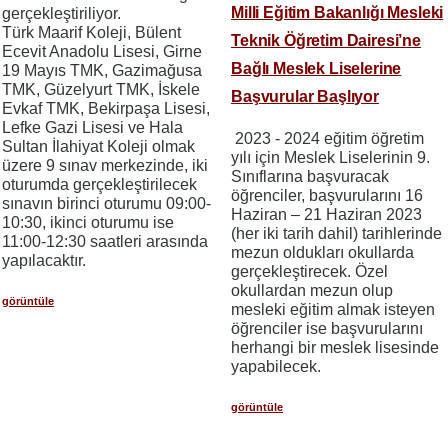
Milli Eğitim Bakanlığı Mesleki
gerçekleştiriliyor.
Türk Maarif Koleji, Bülent
Teknik Öğretim Dairesi’ne
Ecevit Anadolu Lisesi, Girne
Bağlı Meslek Liselerine
19 Mayıs TMK, Gazimağusa
TMK, Güzelyurt TMK, İskele
Başvurular Başlıyor
Evkaf TMK, Bekirpaşa Lisesi,
Lefke Gazi Lisesi ve Hala
​​​​​​​ 2023 - 2024 eğitim öğretim
Sultan İlahiyat Koleji olmak
yılı için Meslek Liselerinin 9.
üzere 9 sınav merkezinde, iki
Sınıflarına başvuracak
oturumda gerçekleştirilecek
öğrenciler, başvurularını 16
sınavın birinci oturumu 09:00-
Haziran – 21 Haziran 2023
10:30, ikinci oturumu ise
(her iki tarih dahil) tarihlerinde
11:00-12:30 saatleri arasında
mezun oldukları okullarda
yapılacaktır.
gerçekleştirecek. Özel
okullardan mezun olup
görüntüle
mesleki eğitim almak isteyen
öğrenciler ise başvurularını
herhangi bir meslek lisesinde
yapabilecek.
görüntüle