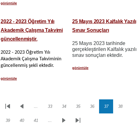
görüntüle
2022 - 2023 Öğretim Yılı
25 Mayıs 2023 Kalfalık Yazılı
Akademik Çalışma Takvimi
Sınav Sonuçları
güncellenmiştir.
25 Mayıs 2023 tarihinde
gerçekleştirilen Kalfalık yazılı
2022 - 2023 Öğretim Yılı
sınav sonuçları ektedir.
Akademik Çalışma Takviminin
güncellenmiş şekli ektedir.
görüntüle
görüntüle
…
33
34
35
36
37
38
Sayfalama
İlk
Önceki
Sayfa
Sayfa
Sayfa
Sayfa
Sayfa
Sayfa
sayfa
sayfa
39
40
41
…
Sayfa
Sayfa
Sayfa
Sonraki
Son
sayfa
sayfa