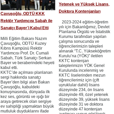
Yetenek ve Yüksek Lisans,
Doktora Kontenjanları
Çavuşoğlu, ODTÜ KKK
Rektör Yardımcısı Sabah ile
2023-2024 eğitim-öğretim
yılı için Bakanlığımız, Devlet
Sanatçı Bayer’i Kabul Etti
Planlama Örgütü ve İstatistik
Kurumu tarafından yapılan
Milli Eğitim Bakanı Nazım
çalışma sonucunda ve
Çavuşoğlu, ODTÜ Kuzey
öğrencilerimizin talepleri
Kıbrıs Kampüsü Rektör
alınarak “T.C. Yükseköğretim
Yardımcısı Prof. Dr. Cumali
Kurulu’na (YÖK)” iletilen
Sabah, Türk Sanatçı Serkan
KKTC kontenjan
Bayer ve beraberindeki heyeti
taleplerimizin YÖK Genel
kabul etti.
Kurulunda incelenmiş ve
KKTC’de açılması planlanan
KKTC liselerinden mezun
sergi hakkında sanatçı
öğrencilerimiz için (çift
Bayer’den bilgi alan Bakan
uyruklular dahil) lisans
Çavuşoğlu, kabuldeki
düzeyinde 234, ön lisans
konuşmasında, dünyada ilk
düzeyinde 49, özel yetenek
kez ses, görüntü ve ışığı bir
düzeyinde 39, yüksek lisans
araya getirecek olan sergiye
düzeyinde 31 ve doktora
ev sahipliği yapmaktan büyük
düzeyinde 47 kontenjan
mutluluk duyduklarını ifade
ayrılması uygun görülerek