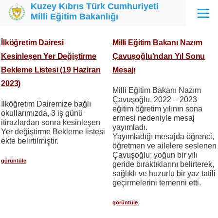
Kuzey Kıbrıs Türk Cumhuriyeti
Ana içeriğe atla
Milli Eğitim Bakanlığı
Menü
İlköğretim Dairesi
Milli Eğitim Bakanı Nazım
Kesinleşen Yer Değiştirme
Çavuşoğlu’ndan Yıl Sonu
Bekleme Listesi (19 Haziran
Mesajı
2023)
Milli Eğitim Bakanı Nazım
Çavuşoğlu, 2022 – 2023
İlköğretim Dairemize bağlı
eğitim öğretim yılının sona
okullarımızda, 3 iş günü
ermesi nedeniyle mesaj
itirazlardan sonra kesinleşen
yayımladı.
Yer değiştirme Bekleme listesi
Yayımladığı mesajda öğrenci,
ekte belirtilmiştir.
öğretmen ve ailelere seslenen
Çavuşoğlu; yoğun bir yılı
görüntüle
geride bıraktıklarını belirterek,
sağlıklı ve huzurlu bir yaz tatili
geçirmelerini temenni etti.
görüntüle