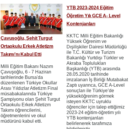
YTB 2023-2024 Eğitim
Öğretim Yılı GCE A- Level
Kontenjanları
KKTC Milli Eğitim Bakanlığı
Çavuşoğlu, Şehit Turgut
Yüksek Öğrenim ve
Ortaokulu Erkek Atletizm
Dışilişkiler Dairesi Müdürlüğü
ile T.C. Kültür ve Turizm
Takımı'nı Kabul Etti
Bakanlığı Yurtdışı Türkler ve
Akraba Toplulukları
Milli Eğitim Bakanı Nazım
Başkanlığı (YTB) arasında
Çavuşoğlu, 6 - 7 Haziran
28.05.2020 tarihinde
tarihlerinde Bursa'da
imzalanan İş Birliği Mutabakat
düzenlenen Türkiye Okullar
Zaptı uyarınca, GCE A-Level
Arası Yıldızlar Atletizm Final
sonuçları ile Türkiye’de
müsabakalarında Türkiye
yükseköğrenim görmek
Şampiyonu olan Şehit Turgut
isteyen KKTC uyruklu
Ortaokulu Erkek Atletizm
öğrenciler için talep ettiğimiz
Takımı öğrencilerini,
2023-24 eğitim-öğretim yılı
öğretmenlerini ve okul
YTB kontenjanları
müdürünü kabul etti.
belirlenerek tarafımıza
bildirilmiştir.