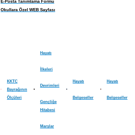
E-Posta Tanımlama Formu
Okullara Özel WEB Sayfası
Hayatı
İlkeleri
KKTC
Hayatı
Hayatı
Devrimleri
Bayrağının
Ölçüleri
Belgeseller
Belgeseller
Gençliğe
Hitabesi
Marşlar