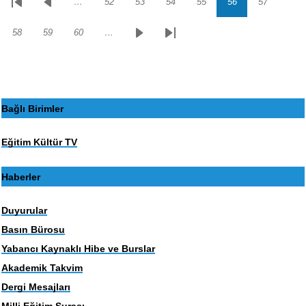
…
52
53
54
55
56
57
Sayfalama
İlk
Önceki
Sayfa
Sayfa
Sayfa
Sayfa
Sayfa
Sayfa
sayfa
sayfa
58
59
60
…
Sayfa
Sayfa
Sayfa
Sonraki
Son
sayfa
sayfa
Bağlı Birimler
Eğitim Kültür TV
Haberler
Duyurular
Basın Bürosu
Yabancı Kaynaklı Hibe ve Burslar
Akademik Takvim
Dergi Mesajları
Milli Eğitim Şurası