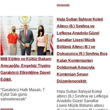
görüntüle
Hala Sultan İlahiyat Koleji
Altıncı (6.) Sınıfına ve
Lefkoşa Anadolu Güzel
Sanatlar Lisesi Müzik
Bölümü Altıncı (6.) ve
Dokuzuncu (9.) Sınıfına Boş
Milli Eğitim ve Kültür Bakanı
Kalan Kontenjanları
Amcaoğlu, Engelsiz Tiyatro
Doldurmak Amacıyla
Garaböcü Etkinliğine Davet
Kontenjan Sınavı
Edildi.
Düzenlenecektir.
“Garaböcü Halk Masalı, 7
Hala Sultan İlahiyat Koleji
Eylül Salı günü
altıncı (6.) Sınıfına ve Lefkoşa
sahnelenecek”
Anadolu Güzel Sanatlar
Lisesi Müzik Bölümü altıncı
görüntüle