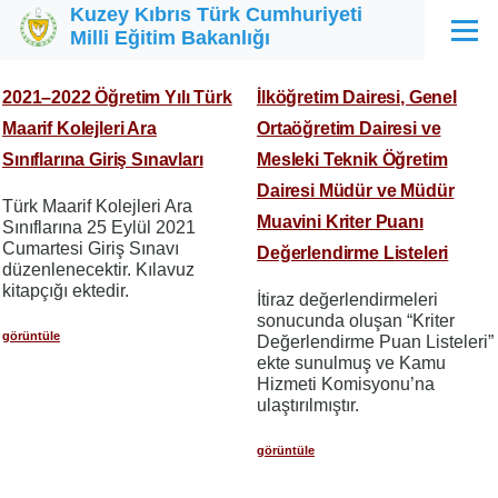
Kuzey Kıbrıs Türk Cumhuriyeti
Ana içeriğe atla
Milli Eğitim Bakanlığı
Menü
2021–2022 Öğretim Yılı Türk
İlköğretim Dairesi, Genel
Maarif Kolejleri Ara
Ortaöğretim Dairesi ve
Sınıflarına Giriş Sınavları
Mesleki Teknik Öğretim
Dairesi Müdür ve Müdür
Türk Maarif Kolejleri Ara
Muavini Kriter Puanı
Sınıflarına 25 Eylül 2021
Cumartesi Giriş Sınavı
Değerlendirme Listeleri
düzenlenecektir. Kılavuz
kitapçığı ektedir.
İtiraz değerlendirmeleri
sonucunda oluşan “Kriter
görüntüle
Değerlendirme Puan Listeleri”
ekte sunulmuş ve Kamu
Hizmeti Komisyonu’na
ulaştırılmıştır.
görüntüle