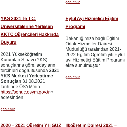
görüntüle
YKS 2021 İle T.C.
Eylül Ayı Hizmetiçi Eğitim
Üniversitelerine Yerleşen
Programı
KKTC Öğrencileri Hakkında
Bakanlığımıza bağlı Eğitim
Duyuru
Ortak Hizmetler Dairesi
Müdürlüğü tarafından 2021-
2021 Yükseköğretim
2022 Eğitim Öğretim yılı Eylül
Kurumları Sınavı (YKS)
ayı Hizmetiçi Eğitim Programı
sonuçlarına göre, adayların
ekte sunulmuştur.
tercihleri doğrultusunda
2021
YKS Merkezi Yerleştirme
görüntüle
Sonuçları
31.08.2021
tarihinde ÖSYM’nin
https://sonuc.osym.gov.tr
adresinden
görüntüle
2020 – 2021 Öğretim Yılı GÜZ
İlköğretim Dairesi 2021 –