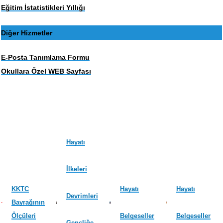
Eğitim İstatistikleri Yıllığı
Diğer Hizmetler
E-Posta Tanımlama Formu
Okullara Özel WEB Sayfası
Hayatı
İlkeleri
KKTC
Hayatı
Hayatı
Devrimleri
Bayrağının
Ölçüleri
Belgeseller
Belgeseller
Gençliğe