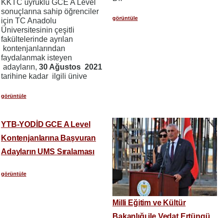
KKTC uyruklu GCE A Level
sonuçlarına sahip öğrenciler
görüntüle
için TC Anadolu
Üniversitesinin çeşitli
fakültelerinde ayrılan
kontenjanlarından
faydalanmak isteyen
adayların,
30 Ağustos
2021
tarihine kadar ilgili ünive
görüntüle
YTB-YODİD GCE A Level
Kontenjanlarına Başvuran
Adayların UMS Sıralaması
görüntüle
Milli Eğitim ve Kültür
Bakanlığı ile Vedat Ertüngü