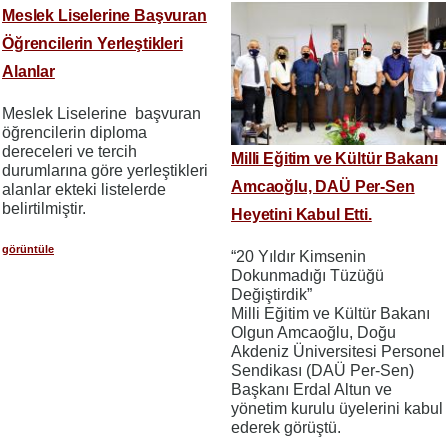
Meslek Liselerine Başvuran
Öğrencilerin Yerleştikleri
Alanlar
Meslek Liselerine başvuran
öğrencilerin diploma
dereceleri ve tercih
Milli Eğitim ve Kültür Bakanı
durumlarına göre yerleştikleri
Amcaoğlu, DAÜ Per-Sen
alanlar ekteki listelerde
belirtilmiştir.
Heyetini Kabul Etti.
görüntüle
“20 Yıldır Kimsenin
Dokunmadığı Tüzüğü
Değiştirdik”
Milli Eğitim ve Kültür Bakanı
Olgun Amcaoğlu, Doğu
Akdeniz Üniversitesi Personel
Sendikası (DAÜ Per-Sen)
Başkanı Erdal Altun ve
yönetim kurulu üyelerini kabul
ederek görüştü.