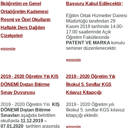
İlköğretim ve Genel
Başvuru Kabul Edilecektir;
Ortaöğretim Kademesi
Eğitim Ortak Hizmetler Dairesi
Resmi ve Özel Okulların
Müdürlüğü tarafından 29
Kasım 2019 tarihinde 14.00-
Haftalık Ders Dağılım
17.00 saatlerinde Açık
Çizelgeleri
Öğretim Fakültesinde
PATENT VE MARKA
konulu
seminer düzenlenecektir.
görüntüle
görüntüle
2019 - 2020 Öğretim Yılı KIŞ
2019 - 2020 Öğretim Yılı
DÖNEMİ Dıştan Bitirme
İlkokul 5. Sınıflar KGS
Sınav Duyurusu
Kılavuz Kitapçığı
2019 - 2020 Öğretim Yılı
KIŞ
2019 - 2020 Öğretim yılı
DÖNEMİ Dıştan Bitirme
İlkokul 5. sınıflar KGS kılavuz
Sınavları
aşağıda belirtilen
kitapçığı ektedir.
okullarda
11.12.2019 –
07.01.2020
tarihleri arasında
görüntüle