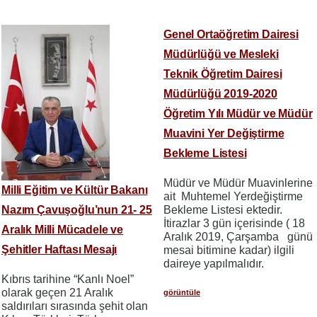
Genel Ortaöğretim Dairesi
Müdürlüğü ve Mesleki
Teknik Öğretim Dairesi
Müdürlüğü 2019-2020
Öğretim Yılı Müdür ve Müdür
Muavini Yer Değiştirme
Bekleme Listesi
Müdür ve Müdür Muavinlerine
Milli Eğitim ve Kültür Bakanı
ait Muhtemel Yerdeğiştirme
Nazım Çavuşoğlu’nun 21- 25
Bekleme Listesi ektedir.
İtirazlar 3 gün içerisinde ( 18
Aralık Milli Mücadele ve
Aralık 2019, Çarşamba günü
Şehitler Haftası Mesajı
mesai bitimine kadar) ilgili
daireye yapılmalıdır.
Kıbrıs tarihine “Kanlı Noel”
olarak geçen 21 Aralık
görüntüle
saldırıları sırasında şehit olan