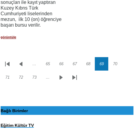
sonuçları ile kayıt yaptıran
Kuzey Kıbrıs Türk
Cumhuriyeti liselerinden
mezun, ilk 10 (on) öğrenciye
başarı bursu verilir.
görüntüle
…
65
66
67
68
69
70
Sayfalama
İlk
Önceki
Sayfa
Sayfa
Sayfa
Sayfa
Sayfa
Sayfa
sayfa
sayfa
71
72
73
…
Sayfa
Sayfa
Sayfa
Sonraki
Son
sayfa
sayfa
Bağlı Birimler
Eğitim Kültür TV