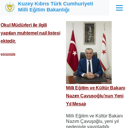
Kuzey Kıbrıs Türk Cumhuriyeti
Ana içeriğe atla
Milli Eğitim Bakanlığı
Menü
Okul Müdürleri ile ilgili
yapılan muhtemel nail listesi
ektedir.
görüntüle
Milli Eğitim ve Kültür Bakanı
Nazım Çavuşoğlu’nun Yeni
Yıl Mesajı
Milli Eğitim ve Kültür Bakanı
Nazım Çavuşoğlu, yeni yıl
nedeniyle yayınladığı