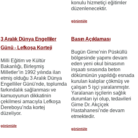
konulu hizmetiçi eğitimler
düzenlenecektir.
görüntüle
3 Aralık Dünya Engelliler
Basın Açıklaması
Günü - Lefkoşa Korteji
Bugün Girne’nin Püsküllü
bölgesinde yapımı devam
Milli Eğitim ve Kültür
eden yeni okul binasının
Bakanlığı, Birleşmiş
inşaatı sırasında beton
Milletler’in 1992 yılında ilan
dökümünün yapıldığı esnada
etmiş olduğu 3 Aralık Dünya
kurulan kalıplar çökmüş ve
Engelliler Günü'nde, toplumda
çalışan 5 işçi yaralanmıştır.
farkındalık sağlanması ve
Yaralanan işçilerin sağlık
kamuoyunun dikkatinin
durumları iyi olup, tedavileri
çekilmesi amacıyla Lefkoşa
Girne Dr. Akçiçek
Dereboyu’nda kortej
Hastahanesi’nde devam
düzeliyor.
etmektedir.
görüntüle
görüntüle