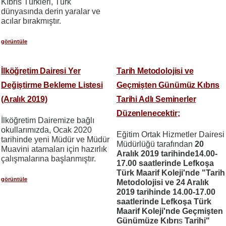
Kıbrıs Türkleri, Türk
dünyasında derin yaralar ve
acılar bırakmıştır.
görüntüle
İlköğretim Dairesi Yer
Tarih Metodolojisi ve
Değiştirme Bekleme Listesi
Geçmişten Günümüz Kıbrıs
(Aralık 2019)
Tarihi Adlı Seminerler
Düzenlenecektir;
İlköğretim Dairemize bağlı
okullarımızda, Ocak 2020
Eğitim Ortak Hizmetler Dairesi
tarihinde yeni Müdür ve Müdür
Müdürlüğü tarafından
20
Muavini atamaları için hazırlık
Aralık 2019 tarihinde14.00-
çalışmalarına başlanmıştır.
17.00 saatlerinde Lefkoşa
Türk Maarif Koleji'nde "Tarih
görüntüle
Metodolojisi ve 24 Aralık
2019 tarihinde 14.00-17.00
saatlerinde Lefkoşa Türk
Maarif Koleji'nde Geçmişten
Günümüze Kıbrı
s
Tarihi"