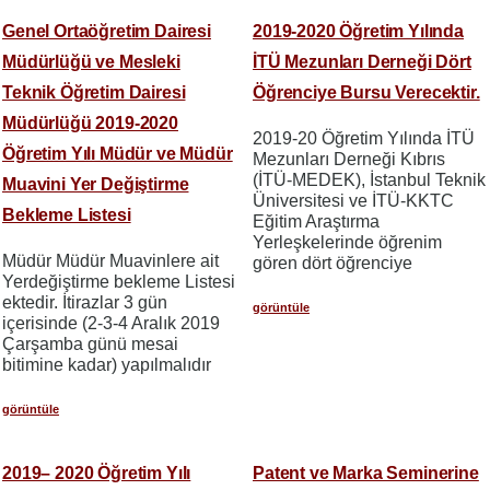
Genel Ortaöğretim Dairesi
2019-2020 Öğretim Yılında
Müdürlüğü ve Mesleki
İTÜ Mezunları Derneği Dört
Teknik Öğretim Dairesi
Öğrenciye Bursu Verecektir.
Müdürlüğü 2019-2020
2019-20 Öğretim Yılında İTÜ
Öğretim Yılı Müdür ve Müdür
Mezunları Derneği Kıbrıs
(İTÜ-MEDEK), İstanbul Teknik
Muavini Yer Değiştirme
Üniversitesi ve İTÜ-KKTC
Bekleme Listesi
Eğitim Araştırma
Yerleşkelerinde öğrenim
Müdür Müdür Muavinlere ait
gören dört öğrenciye
Yerdeğiştirme bekleme Listesi
ektedir. İtirazlar 3 gün
görüntüle
içerisinde (2-3-4 Aralık 2019
Çarşamba günü mesai
bitimine kadar) yapılmalıdır
görüntüle
2019– 2020 Öğretim Yılı
Patent ve Marka Seminerine