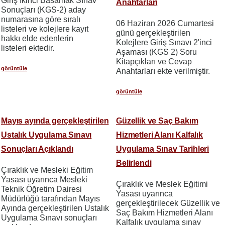
Giriş İkinci Basamak Sınav
Anahtarları
Sonuçları (KGS-2) aday
numarasına göre sıralı
06 Haziran 2026 Cumartesi
listeleri ve kolejlere kayıt
günü gerçekleştirilen
hakkı elde edenlerin
Kolejlere Giriş Sınavı 2'inci
listeleri ektedir.
Aşaması (KGS 2) Soru
Kitapçıkları ve Cevap
görüntüle
Anahtarları ekte verilmiştir.
görüntüle
Mayıs ayında gerçekleştirilen
Güzellik ve Saç Bakım
Ustalık Uygulama Sınavı
Hizmetleri Alanı Kalfalık
Sonuçları Açıklandı
Uygulama Sınav Tarihleri
Belirlendi
Çıraklık ve Mesleki Eğitim
Yasası uyarınca Mesleki
Çıraklık ve Meslek Eğitimi
Teknik Öğretim Dairesi
Yasası uyarınca
Müdürlüğü tarafından Mayıs
gerçekleştirilecek Güzellik ve
Ayında gerçekleştirilen Ustalık
Saç Bakım Hizmetleri Alanı
Uygulama Sınavı sonuçları
Kalfalık uygulama sınav