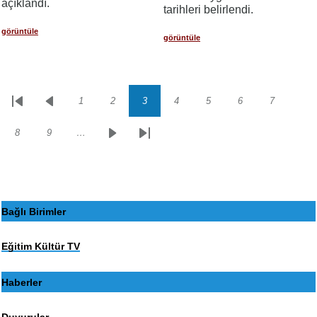
açıklandı.
tarihleri belirlendi.
görüntüle
görüntüle
1
2
3
4
5
6
7
Sayfalama
İlk
Önceki
Sayfa
Sayfa
Sayfa
Sayfa
Sayfa
Sayfa
Sayfa
sayfa
sayfa
8
9
…
Sayfa
Sayfa
Sonraki
Son
sayfa
sayfa
Bağlı Birimler
Eğitim Kültür TV
Haberler
Duyurular