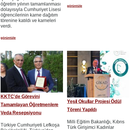
öğretim yılının tamamlanması
görüntüle
dolayısıyla Cumhuriyet Lisesi
öğrencilerinin karne dağıtım
törenine katıldı ve karneleri
verdi.
görüntüle
KKTC’de Görevini
Yeşil Okullar Projesi Ödül
Tamamlayan Öğretmenlere
Töreni Yapıldı
Veda Resepsiyonu
Milli Eğitim Bakanlığı, Kıbrıs
Türkiye Cumhuriyeti Lefkoşa
Türk Girişimci Kadınlar