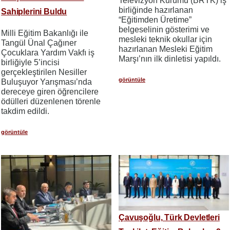
Televizyon Kurumu (BRTK) iş
birliğinde hazırlanan
Sahiplerini Buldu
“Eğitimden Üretime”
belgeselinin gösterimi ve
Milli Eğitim Bakanlığı ile
mesleki teknik okullar için
Tangül Ünal Çağıner
hazırlanan Mesleki Eğitim
Çocuklara Yardım Vakfı iş
Marşı’nın ilk dinletisi yapıldı.
birliğiyle 5’incisi
gerçekleştirilen Nesiller
görüntüle
Buluşuyor Yarışması’nda
dereceye giren öğrencilere
ödülleri düzenlenen törenle
takdim edildi.
görüntüle
Çavuşoğlu, Türk Devletleri