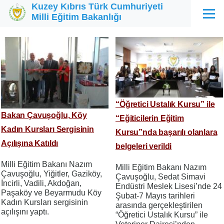
Kuzey Kıbrıs Türk Cumhuriyeti
Ana içeriğe atla
Milli Eğitim Bakanlığı
Menü
“Öğretici Ustalık Kursu” ile
Bakan Çavuşoğlu, Köy
“Eğiticilerin Eğitim
Kadın Kursları Sergisinin
Kursu”nda başarılı olanlara
Açılışına Katıldı
belgeleri verildi
Milli Eğitim Bakanı Nazım
Milli Eğitim Bakanı Nazım
Çavuşoğlu, Yiğitler, Gaziköy,
Çavuşoğlu, Sedat Simavi
İncirli, Vadili, Akdoğan,
Endüstri Meslek Lisesi’nde 24
Paşaköy ve Beyarmudu Köy
Şubat-7 Mayıs tarihleri
Kadın Kursları sergisinin
arasında gerçekleştirilen
açılışını yaptı.
“Öğretici Ustalık Kursu” ile