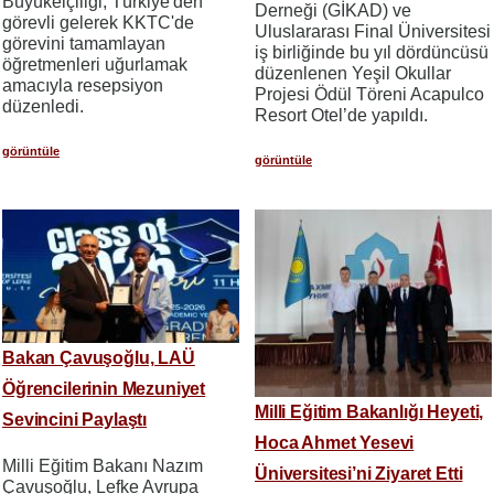
Büyükelçiliği, Türkiye'den
Derneği (GİKAD) ve
görevli gelerek KKTC'de
Uluslararası Final Üniversitesi
görevini tamamlayan
iş birliğinde bu yıl dördüncüsü
öğretmenleri uğurlamak
düzenlenen Yeşil Okullar
amacıyla resepsiyon
Projesi Ödül Töreni Acapulco
düzenledi.
Resort Otel’de yapıldı.
görüntüle
görüntüle
Bakan Çavuşoğlu, LAÜ
Öğrencilerinin Mezuniyet
Milli Eğitim Bakanlığı Heyeti,
Sevincini Paylaştı
Hoca Ahmet Yesevi
Milli Eğitim Bakanı Nazım
Üniversitesi’ni Ziyaret Etti
Çavuşoğlu, Lefke Avrupa