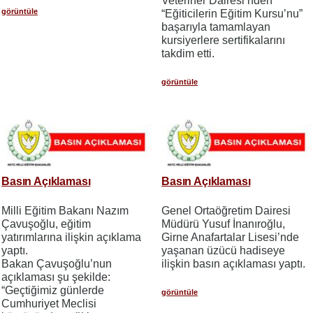
Veteriner Dairesi’nden
görüntüle
“Eğiticilerin Eğitim Kursu’nu”
başarıyla tamamlayan
kursiyerlere sertifikalarını
takdim etti.
görüntüle
Basın Açıklaması
Basın Açıklaması
Milli Eğitim Bakanı Nazım
Genel Ortaöğretim Dairesi
Çavuşoğlu, eğitim
Müdürü Yusuf İnanıroğlu,
yatırımlarına ilişkin açıklama
Girne Anafartalar Lisesi’nde
yaptı.
yaşanan üzücü hadiseye
Bakan Çavuşoğlu’nun
ilişkin basın açıklaması yaptı.
açıklaması şu şekilde:
“Geçtiğimiz günlerde
görüntüle
Cumhuriyet Meclisi