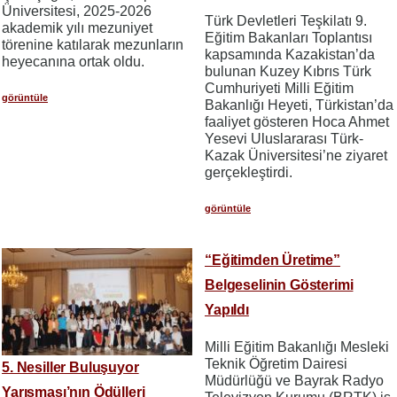
Üniversitesi, 2025-2026
Türk Devletleri Teşkilatı 9.
akademik yılı mezuniyet
Eğitim Bakanları Toplantısı
törenine katılarak mezunların
kapsamında Kazakistan’da
heyecanına ortak oldu.
bulunan Kuzey Kıbrıs Türk
Cumhuriyeti Milli Eğitim
görüntüle
Bakanlığı Heyeti, Türkistan’da
faaliyet gösteren Hoca Ahmet
Yesevi Uluslararası Türk-
Kazak Üniversitesi’ne ziyaret
gerçekleştirdi.
görüntüle
“Eğitimden Üretime”
Belgeselinin Gösterimi
Yapıldı
Milli Eğitim Bakanlığı Mesleki
Teknik Öğretim Dairesi
5. Nesiller Buluşuyor
Müdürlüğü ve Bayrak Radyo
Yarışması’nın Ödülleri