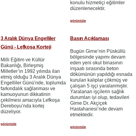
konulu hizmetiçi eğitimler
düzenlenecektir.
görüntüle
3 Aralık Dünya Engelliler
Basın Açıklaması
Günü - Lefkoşa Korteji
Bugün Girne’nin Püsküllü
bölgesinde yapımı devam
Milli Eğitim ve Kültür
eden yeni okul binasının
Bakanlığı, Birleşmiş
inşaatı sırasında beton
Milletler’in 1992 yılında ilan
dökümünün yapıldığı esnada
etmiş olduğu 3 Aralık Dünya
kurulan kalıplar çökmüş ve
Engelliler Günü'nde, toplumda
çalışan 5 işçi yaralanmıştır.
farkındalık sağlanması ve
Yaralanan işçilerin sağlık
kamuoyunun dikkatinin
durumları iyi olup, tedavileri
çekilmesi amacıyla Lefkoşa
Girne Dr. Akçiçek
Dereboyu’nda kortej
Hastahanesi’nde devam
düzeliyor.
etmektedir.
görüntüle
görüntüle