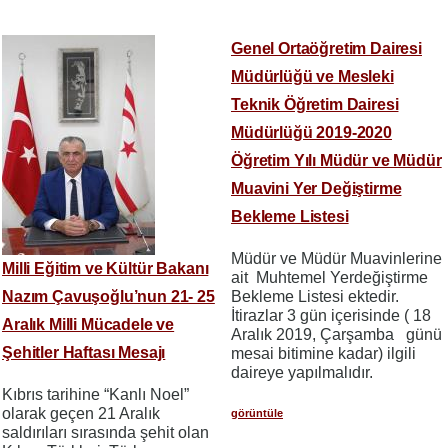
Genel Ortaöğretim Dairesi
Müdürlüğü ve Mesleki
Teknik Öğretim Dairesi
Müdürlüğü 2019-2020
Öğretim Yılı Müdür ve Müdür
Muavini Yer Değiştirme
Bekleme Listesi
Müdür ve Müdür Muavinlerine
Milli Eğitim ve Kültür Bakanı
ait Muhtemel Yerdeğiştirme
Nazım Çavuşoğlu’nun 21- 25
Bekleme Listesi ektedir.
İtirazlar 3 gün içerisinde ( 18
Aralık Milli Mücadele ve
Aralık 2019, Çarşamba günü
Şehitler Haftası Mesajı
mesai bitimine kadar) ilgili
daireye yapılmalıdır.
Kıbrıs tarihine “Kanlı Noel”
olarak geçen 21 Aralık
görüntüle
saldırıları sırasında şehit olan