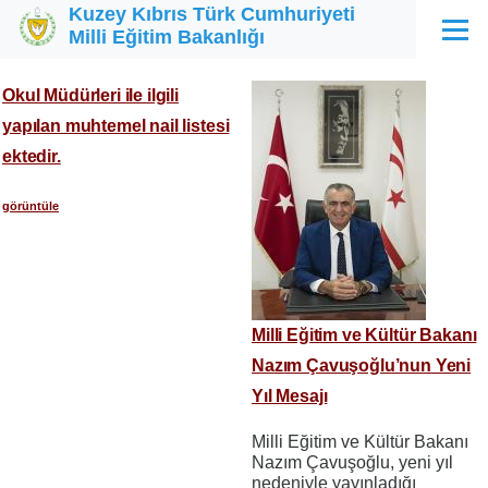
Kuzey Kıbrıs Türk Cumhuriyeti
Ana içeriğe atla
Milli Eğitim Bakanlığı
Menü
Okul Müdürleri ile ilgili
yapılan muhtemel nail listesi
ektedir.
görüntüle
Milli Eğitim ve Kültür Bakanı
Nazım Çavuşoğlu’nun Yeni
Yıl Mesajı
Milli Eğitim ve Kültür Bakanı
Nazım Çavuşoğlu, yeni yıl
nedeniyle yayınladığı