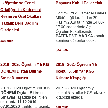
İlköğretim ve Genel
Başvuru Kabul Edilecektir;
Ortaöğretim Kademesi
Eğitim Ortak Hizmetler Dairesi
Resmi ve Özel Okulların
Müdürlüğü tarafından 29
Kasım 2019 tarihinde 14.00-
Haftalık Ders Dağılım
17.00 saatlerinde Açık
Çizelgeleri
Öğretim Fakültesinde
PATENT VE MARKA
konulu
seminer düzenlenecektir.
görüntüle
görüntüle
2019 - 2020 Öğretim Yılı KIŞ
2019 - 2020 Öğretim Yılı
DÖNEMİ Dıştan Bitirme
İlkokul 5. Sınıflar KGS
Sınav Duyurusu
Kılavuz Kitapçığı
2019 - 2020 Öğretim Yılı
KIŞ
2019 - 2020 Öğretim yılı
DÖNEMİ Dıştan Bitirme
İlkokul 5. sınıflar KGS kılavuz
Sınavları
aşağıda belirtilen
kitapçığı ektedir.
okullarda
11.12.2019 –
07.01.2020
tarihleri arasında
görüntüle