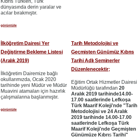
Kıbrıs Türkleri, Türk
dünyasında derin yaralar ve
acılar bırakmıştır.
görüntüle
İlköğretim Dairesi Yer
Tarih Metodolojisi ve
Değiştirme Bekleme Listesi
Geçmişten Günümüz Kıbrıs
(Aralık 2019)
Tarihi Adlı Seminerler
Düzenlenecektir;
İlköğretim Dairemize bağlı
okullarımızda, Ocak 2020
Eğitim Ortak Hizmetler Dairesi
tarihinde yeni Müdür ve Müdür
Müdürlüğü tarafından
20
Muavini atamaları için hazırlık
Aralık 2019 tarihinde14.00-
çalışmalarına başlanmıştır.
17.00 saatlerinde Lefkoşa
Türk Maarif Koleji'nde "Tarih
görüntüle
Metodolojisi ve 24 Aralık
2019 tarihinde 14.00-17.00
saatlerinde Lefkoşa Türk
Maarif Koleji'nde Geçmişten
Günümüze Kıbrı
s
Tarihi"