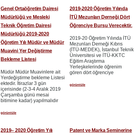
Genel Ortaöğretim Dairesi
2019-2020 Öğretim Yılında
Müdürlüğü ve Mesleki
İTÜ Mezunları Derneği Dört
Teknik Öğretim Dairesi
Öğrenciye Bursu Verecektir.
Müdürlüğü 2019-2020
2019-20 Öğretim Yılında İTÜ
Öğretim Yılı Müdür ve Müdür
Mezunları Derneği Kıbrıs
(İTÜ-MEDEK), İstanbul Teknik
Muavini Yer Değiştirme
Üniversitesi ve İTÜ-KKTC
Bekleme Listesi
Eğitim Araştırma
Yerleşkelerinde öğrenim
Müdür Müdür Muavinlere ait
gören dört öğrenciye
Yerdeğiştirme bekleme Listesi
ektedir. İtirazlar 3 gün
görüntüle
içerisinde (2-3-4 Aralık 2019
Çarşamba günü mesai
bitimine kadar) yapılmalıdır
görüntüle
2019– 2020 Öğretim Yılı
Patent ve Marka Seminerine