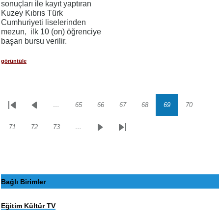
sonuçları ile kayıt yaptıran
Kuzey Kıbrıs Türk
Cumhuriyeti liselerinden
mezun, ilk 10 (on) öğrenciye
başarı bursu verilir.
görüntüle
…
65
66
67
68
69
70
Sayfalama
İlk
Önceki
Sayfa
Sayfa
Sayfa
Sayfa
Sayfa
Sayfa
sayfa
sayfa
71
72
73
…
Sayfa
Sayfa
Sayfa
Sonraki
Son
sayfa
sayfa
Bağlı Birimler
Eğitim Kültür TV