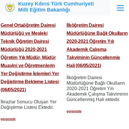
Kuzey Kıbrıs Türk Cumhuriyeti
Ana içeriğe atla
Milli Eğitim Bakanlığı
Menü
Genel Ortaöğretim Dairesi
İlköğretim Dairesi
Müdürlüğü ve Mesleki
Müdürlüğüne Bağlı Okulların
Teknik Öğretim Dairesi
2020-2021 Öğretim Yılı
Müdürlüğü 2020-2021
Akademik Çalışma
Öğretim Yılı Müdür, Müdür
Takviminin Güncellenmiş
Muavini ve Öğretmenlerin
Hali (06/05/2021)
Yer Değiştirme İşlemleri Yer
İlköğretim Dairesi
Değiştirme Bekleme Listesi
Müdürlüğüne Bağlı Okulların
2020-2021 Öğretim Yılı
(06/05/2021)
Akademik Çalışma Takviminin
Güncellenmiş Hali ektedir.
İtirazlar Sonucu Oluşan Yer
Değiştirme Listesi Ektedir.
görüntüle
görüntüle