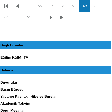
…
56
57
58
59
60
61
Sayfalama
İlk
Önceki
Sayfa
Sayfa
Sayfa
Sayfa
Sayfa
Sayfa
sayfa
sayfa
62
63
64
…
Sayfa
Sayfa
Sayfa
Sonraki
Son
sayfa
sayfa
Bağlı Birimler
Eğitim Kültür TV
Haberler
Duyurular
Basın Bürosu
Yabancı Kaynaklı Hibe ve Burslar
Akademik Takvim
Dergi Mesajları