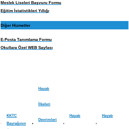
Meslek Liseleri Başvuru Formu
Eğitim İstatistikleri Yıllığı
Diğer Hizmetler
E-Posta Tanımlama Formu
Okullara Özel WEB Sayfası
Hayatı
İlkeleri
KKTC
Hayatı
Hayatı
Devrimleri
Bayrağının