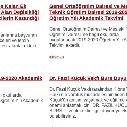
oş Kalan Ek
Genel Ortaöğretim Dairesi ve Me
Alan Değişikliği
Teknik Öğretim Dairesi 2019-20
ilerin Kazandığı
Öğretim Yılı Akademik Takvimi
Genel Ortaöğretim Dairesi ve Mesleki 
Öğretim Dairesi 'ne bağlı okullarda
janlarına başvuran
uygulanacak 2019-2020 Öğretim Yılı 
eleri ve tercih
Takvimi ektedir.
leri alanlar ekteki
görüntüle
019-2020 Akademik
Dr. Fazıl Küçük Vakfı Burs Duy
Dr. Fazıl Küçük Vakfı tarafından Kıbrıs
Halkı nın varoluş mücadelesinin lideri 
lı okullarda
Küçük'ün anısını yaşatmak ve eğitime 
ğretim Yılı Akademik
önemi anlatmak için "DR. FAZIL KUÇ
BURSU" verilecektir. İlgili duyuruyu e
bulabilirsiniz.