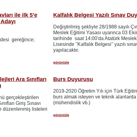
arı ile ilk 5’e
Kalfalık Belgesi Yazılı Sınav Du
 Adayı
Değiştirilmiş şekliyle 28/1988 sayılı Çı
Meslek Eğitimi Yasası uyarınca 03 Ek
tarihinde saat 14:00'da Atatürk Meslek
desi gereğince;
Lisesinde "Kalfalık Belgesi'' yazılı sına
yapılacaktır.
görüntüle
ejleri Ara Sınıfları
Burs Duyurusu
ı
2019-2020 Öğretim Yılı için Türk Eğiti
burs almak isteyen ve teknik alanlarda
ü gerçekleştirilen
(mühendislik vb.)
ınıfları Giriş Sınavı
e düzenlenmiş listeleri
görüntüle