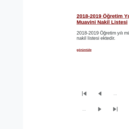
2018-2019 Öğretim Yı
Muavini Nakil Listesi
2018-2019 Öğretim yılı m
nakil listesi ektedir.
görüntüle
…
Sayfalama
İlk
Önceki
sayfa
sayfa
…
Sonraki
Son
sayfa
sayfa