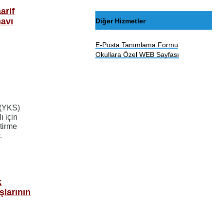
arif
navı
Diğer Hizmetler
E-Posta Tanımlama Formu
Okullara Özel WEB Sayfası
 (YKS)
ı için
tirme
.
k
larının