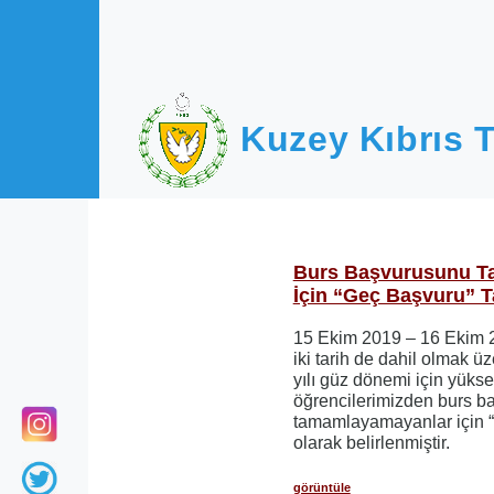
Ana içeriğe atla
Kuzey Kıbrıs T
Burs Başvurusunu T
İçin “Geç Başvuru” Ta
15 Ekim 2019 – 16 Ekim 2
iki tarih de dahil olmak 
yılı güz dönemi için yük
öğrencilerimizden burs b
tamamlayamayanlar için “g
olarak belirlenmiştir.
görüntüle