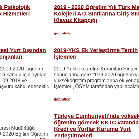
ı Psikolojik
2019 - 2020 Öğretim Yılı Türk Ma
 Hizmetleri
Kolejleri Ara Sınıflarına Giriş Sı
Klavuz Kitapçığı
görüntüle
tesi Yurt Dışından
2019-YKS Ek Yerleştirme Tercih
njanları
İşlemleri
, 2019-2020 öğretim
2019 Yükseköğretim Kurumları Sınavı
nci kabulü için ayrılan
sonuçlarına göre 2019-2020 öğretim yıl
1.09.2019 ve
yükseköğretim programlarına ek yerleş
aşvuru kabul edecektir.
işlemleri, ÖSYM tarafından yapılacaktır
görüntüle
Türkiye Cumhuriyeti’nde yükse
öğrenim görecek KKTC vatandaş
airesi Müdürlüğü
Kredi ve Yurtlar Kurumu Yurt
9-2020 Eğitim Öğretim
Yerleştirmeleri