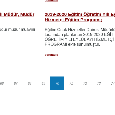
görüntüle
lı Müdür, Müdür
2019-2020 Eğitim Öğretim Yılı Ey
Hizmetçi Eğitim Programı;
üdür müdür muavini
Eğitim Ortak Hizmetler Dairesi Müdürl
tarafından planlanan 2019-2020 EĞİT
ÖĞRETİM YILI EYLÜL AYI HİZMETÇİ
PROGRAMI ekte sunulmuştur.
görüntüle
66
67
68
69
70
71
72
73
74
Sayfa
Sayfa
Sayfa
Sayfa
Sayfa
Sayfa
Sayfa
Sayfa
S