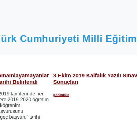
ürk Cumhuriyeti Milli Eğitim
amamlayamayanlar
3 Ekim 2019 Kalfalık Yazılı Sına
rihi Belirlendi
Sonuçları
019 tarihlerinde her
görüntüle
üzere 2019-2020 öğretim
seköğrenim
aşvurusunu
eç başvuru” tarihi