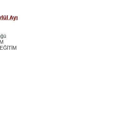
lül Ayı
üğü
İM
 EĞİTİM
ayfa