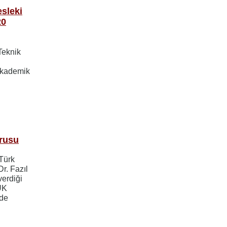
sleki
20
Teknik
Akademik
urusu
 Türk
Dr. Fazıl
verdiği
UK
kde