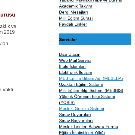
Akademik Takvim
Dergi Mesajları
yurusu
Milli Eğitim Şurası
Faydalı Linkler
raklık ve
im 2019
Servisler
vları
Bize Ulaşın
Web Mail Servisi
İhale İşlemleri
Elektronik İletişim
MEB Eğitim Bilişim Ağı (MEBEBA)
Uzaktan Eğitim Sistemi
m Vakfı
Milli Eğitim Bilgi Sistemi (MEBBIS)
Yüksek Öğrenim Bilgi Sistemi
(YOBİS)
Mesleki Gelişim Sistemi
Sınav Duyuruları
Sınav Başvuruları
Meslek Liseleri Başvuru Formu
Eğitim İstatistikleri Yıllığı