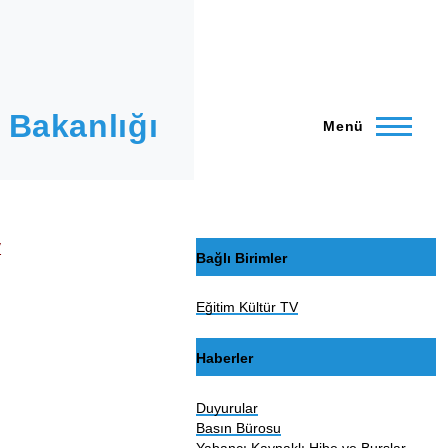
 Bakanlığı
Menü
v
Bağlı Birimler
Eğitim Kültür TV
Haberler
Duyurular
Basın Bürosu
Yabancı Kaynaklı Hibe ve Burslar