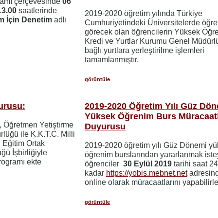
gramı çerçevesinde
06
13.00
saatlerinde
2019-2020 öğretim yılında Türkiye
m İçin Denetim
adlı
Cumhuriyetindeki Üniversitelerde öğr
görecek olan öğrencilerin Yüksek Öğr
Kredi ve Yurtlar Kurumu Genel Müdür
bağlı yurtlara yerleştirilme işlemleri
tamamlanmıştır.
görüntüle
urusu:
2019-2020 Öğretim Yılı Güz Dö
Yüksek Öğrenim Burs Müracaatl
ı, Öğretmen Yetiştirme
Duyurusu
üğü ile K.K.T.C. Milli
ı Eğitim Ortak
2019-2020 öğretim yılı Güz Dönemi y
ü İşbirliğiyle
öğrenim burslarından yararlanmak ist
rogramı ekte
öğrenciler
30 Eylül 2019
tarihi saat 2
kadar
https://yobis.mebnet.net
adresin
online olarak müracaatlarını yapabilirle
görüntüle