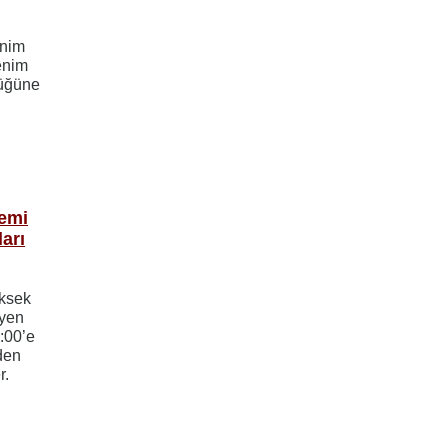
enim
enim
lüğüne
nemi
arı
üksek
eyen
4:00’e
den
r.