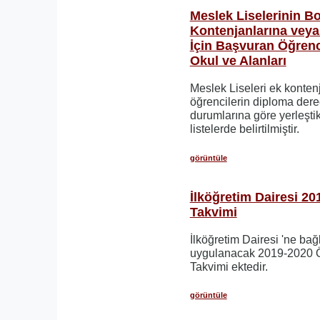
Meslek Liselerinin B
Kontenjanlarına veya 
İçin Başvuran Öğrenc
Okul ve Alanları
Meslek Liseleri ek konten
öğrencilerin diploma derec
durumlarına göre yerleştik
listelerde belirtilmiştir.
görüntüle
İlköğretim Dairesi 2
Takvimi
İlköğretim Dairesi 'ne bağ
uygulanacak 2019-2020 Ö
Takvimi ektedir.
görüntüle