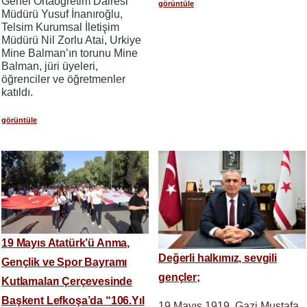
Genel Ortaöğretim Dairesi
görüntüle
Müdürü Yusuf İnanıroğlu,
Telsim Kurumsal İletişim
Müdürü Nil Zorlu Atai, Urkiye
Mine Balman’ın torunu Mine
Balman, jüri üyeleri,
öğrenciler ve öğretmenler
katıldı.
görüntüle
19 Mayıs Atatürk’ü Anma,
Değerli halkımız, sevgili
Gençlik ve Spor Bayramı
gençler;
Kutlamaları Çerçevesinde
Başkent Lefkoşa’da “106.Yıl
19 Mayıs 1919, Gazi Mustafa