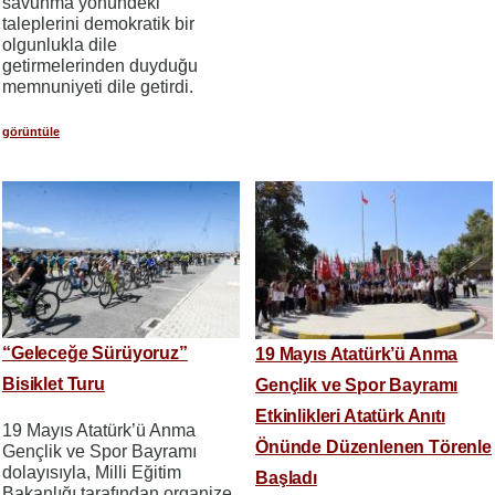
savunma yönündeki
taleplerini demokratik bir
olgunlukla dile
getirmelerinden duyduğu
memnuniyeti dile getirdi.
görüntüle
“Geleceğe Sürüyoruz”
19 Mayıs Atatürk’ü Anma
Bisiklet Turu
Gençlik ve Spor Bayramı
Etkinlikleri Atatürk Anıtı
19 Mayıs Atatürk’ü Anma
Önünde Düzenlenen Törenle
Gençlik ve Spor Bayramı
dolayısıyla, Milli Eğitim
Başladı
Bakanlığı tarafından organize