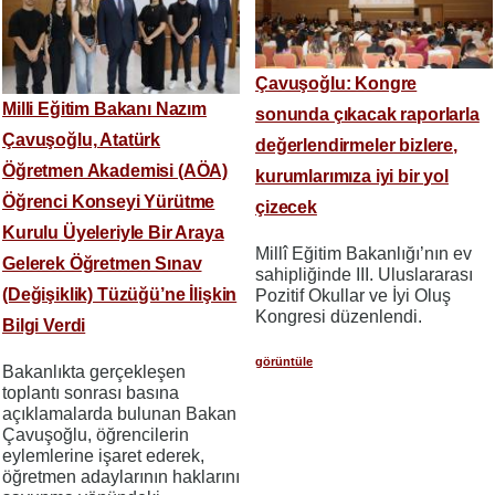
Çavuşoğlu: Kongre
Milli Eğitim Bakanı Nazım
sonunda çıkacak raporlarla
Çavuşoğlu, Atatürk
değerlendirmeler bizlere,
Öğretmen Akademisi (AÖA)
kurumlarımıza iyi bir yol
Öğrenci Konseyi Yürütme
çizecek
Kurulu Üyeleriyle Bir Araya
Millî Eğitim Bakanlığı’nın ev
Gelerek Öğretmen Sınav
sahipliğinde III. Uluslararası
(Değişiklik) Tüzüğü’ne İlişkin
Pozitif Okullar ve İyi Oluş
Kongresi düzenlendi.
Bilgi Verdi
görüntüle
Bakanlıkta gerçekleşen
toplantı sonrası basına
açıklamalarda bulunan Bakan
Çavuşoğlu, öğrencilerin
eylemlerine işaret ederek,
öğretmen adaylarının haklarını