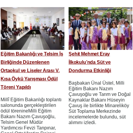
Eğitim Bakanlığı ve Telsim İş
Şehit Mehmet Eray
Birliğinde Düzenlenen
İlkokulu’nda Süt ve
Ortaokul ve Liseler Arası V.
Dondurma Etkinliği
Kısa Öykü Yarışması Ödül
Başbakan Ünal Üstel, Milli
Töreni Yapıldı
Eğitim Bakanı Nazım
Çavuşoğlu ve Tarım ve Doğal
​​​​​​​Millî Eğitim Bakanlığı toplantı
Kaynaklar Bakanı Hüseyin
salonunda gerçekleştirilen
Çavuş ile birlikte Minareliköy
ödül törenineMilli Eğitim
Süt Toplama Merkezinde
Bakanı Nazım Çavuşoğlu,
incelemelerde bulundu, süt
Telsim Genel Müdür
alımını izledi.
Yardımcısı Fevzi Tanpınar,