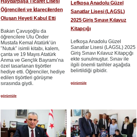
Haydarpaşa Ticaret Lisesi
Lefkoşa Anadolu Güzel
Öğrencileri ve İdarecilerden
Sanatlar Lisesi (LAGSL)
Oluşan Heyeti Kabul Etti
2025 Giriş Sınavı Kılavuz
Kitapçığı
Bakan Çavuşoğlu da
öğrencilere Ulu Önder
Lefkoşa Anadolu Güzel
Mustafa Kemal Atatürk’ün
Sanatlar Lisesi (LAGSL) 2025
"Nutuk" isimli kitabı, kalem,
Giriş Sınavı Kılavuz Kitapçığı
çanta ve 19 Mayıs Atatürk
ekte sunulmuştur. Sınav ile
Anma ve Gençlik Bayramı’na
ilgili önemli tarihler aşağıda
özel tasarlanan tişörtler
belirtildiği gibidir.
hediye etti. Öğrenciler, hediye
edilen tişörtleri görüşme
sırasında giydi.
görüntüle
görüntüle