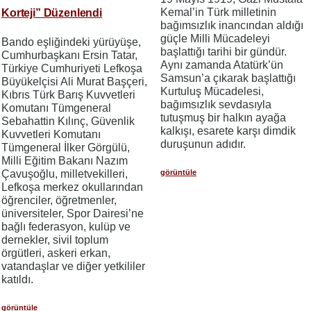
Kemal’in Türk milletinin
Korteji” Düzenlendi
bağımsızlık inancından aldığı
güçle Milli Mücadeleyi
Bando eşliğindeki yürüyüşe,
başlattığı tarihi bir gündür.
Cumhurbaşkanı Ersin Tatar,
Aynı zamanda Atatürk’ün
Türkiye Cumhuriyeti Lefkoşa
Samsun’a çıkarak başlattığı
Büyükelçisi Ali Murat Başçeri,
Kurtuluş Mücadelesi,
Kıbrıs Türk Barış Kuvvetleri
bağımsızlık sevdasıyla
Komutanı Tümgeneral
tutuşmuş bir halkın ayağa
Sebahattin Kılınç, Güvenlik
kalkışı, esarete karşı dimdik
Kuvvetleri Komutanı
duruşunun adıdır.
Tümgeneral İlker Görgülü,
Milli Eğitim Bakanı Nazım
Çavuşoğlu, milletvekilleri,
görüntüle
Lefkoşa merkez okullarından
öğrenciler, öğretmenler,
üniversiteler, Spor Dairesi’ne
bağlı federasyon, kulüp ve
dernekler, sivil toplum
örgütleri, askeri erkan,
vatandaşlar ve diğer yetkililer
katıldı.
görüntüle