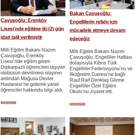
Bakan Çavuşoğlu:
Çavuşoğlu: Erenköy
Engellilerin refahı için
Lisesi’nde eğitime iki (2) gün
mücadele etmeye devam
idari tatil verilmiştir
edeceğiz
Milli Eğitim Bakanı Nazım
​​​​​​​Milli Eğitim Bakanı Nazım
Çavuşoğlu, Erenköy
Çavuşoğlu, Engelliler Haftası
Lisesi’nde eğitim gören
dolayısıyla Kıbrıs Türk
Dipkarpazlı öğrencileri taşıyan
Engelliler Federasyonu’nu ve
otobüsün devrilmesi olayının
İlköğretim Dairesi’ne bağlı
ardından Mağusa Devlet
Rauf Raif Denktaş Görme
Hastanesi’ne giderek yaralı
Engelliler Özel Eğitim
öğrenciler hakkında bilgi aldı.
Okulu’nu ziyaret etti.
görüntüle
görüntüle