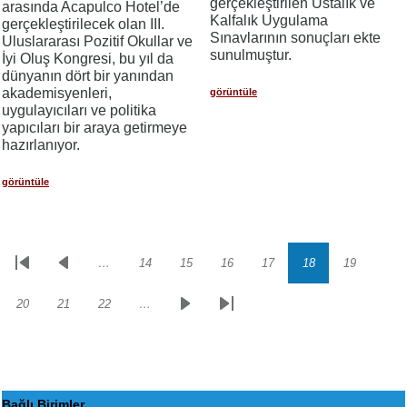
gerçekleştirilen Ustalık ve
arasında Acapulco Hotel’de
Kalfalık Uygulama
gerçekleştirilecek olan III.
Sınavlarının sonuçları ekte
Uluslararası Pozitif Okullar ve
sunulmuştur.
İyi Oluş Kongresi, bu yıl da
dünyanın dört bir yanından
akademisyenleri,
görüntüle
uygulayıcıları ve politika
yapıcıları bir araya getirmeye
hazırlanıyor.
görüntüle
…
14
15
16
17
18
19
Sayfalama
İlk
Önceki
Sayfa
Sayfa
Sayfa
Sayfa
Sayfa
Sayfa
sayfa
sayfa
20
21
22
…
Sayfa
Sayfa
Sayfa
Sonraki
Son
sayfa
sayfa
Bağlı Birimler