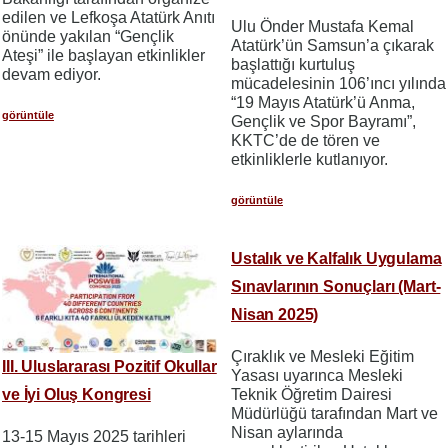
edilen ve Lefkoşa Atatürk Anıtı
Ulu Önder Mustafa Kemal
önünde yakılan “Gençlik
Atatürk’ün Samsun’a çıkarak
Ateşi” ile başlayan etkinlikler
başlattığı kurtuluş
devam ediyor.
mücadelesinin 106’ıncı yılında
“19 Mayıs Atatürk’ü Anma,
görüntüle
Gençlik ve Spor Bayramı”,
KKTC’de de tören ve
etkinliklerle kutlanıyor.
görüntüle
Ustalık ve Kalfalık Uygulama
Sınavlarının Sonuçları (Mart-
Nisan 2025)
Çıraklık ve Mesleki Eğitim
III. Uluslararası Pozitif Okullar
Yasası uyarınca Mesleki
ve İyi Oluş Kongresi
Teknik Öğretim Dairesi
Müdürlüğü tarafından Mart ve
Nisan aylarında
13-15 Mayıs 2025 tarihleri