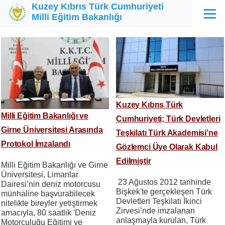
Kuzey Kıbrıs Türk Cumhuriyeti
Ana içeriğe atla
Milli Eğitim Bakanlığı
Menü
Kuzey Kıbrıs Türk
Milli Eğitim Bakanlığı ve
Cumhuriyeti; Türk Devletleri
Girne Üniversitesi Arasında
Teşkilatı Türk Akademisi’ne
Protokol İmzalandı
Gözlemci Üye Olarak Kabul
Edilmiştir
Milli Eğitim Bakanlığı ve Girne
Üniversitesi, Limanlar
23 Ağustos 2012 tarihinde
Dairesi’nin deniz motorcusu
Bişkek'te gerçekleşen Türk
münhaline başvurabilecek
Devletleri Teşkilatı İkinci
nitelikte bireyler yetiştirmek
Zirvesi’nde imzalanan
amacıyla, 80 saatlik 'Deniz
anlaşmayla kurulan, Türk
Motorculuğu Eğitimi ve