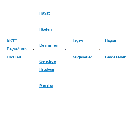
Hayatı
İlkeleri
KKTC
Hayatı
Hayatı
Devrimleri
Bayrağının
Ölçüleri
Belgeseller
Belgeseller
Gençliğe
Hitabesi
Marşlar