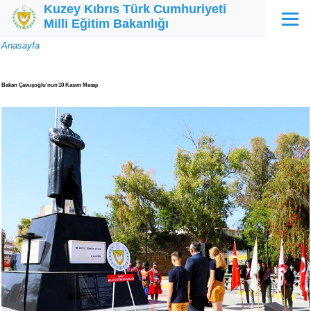
Kuzey Kıbrıs Türk Cumhuriyeti
Ana içeriğe atla
Milli Eğitim Bakanlığı
Menü
Sayfa
Anasayfa
yolu
Bakan Çavuşoğlu’nun 10 Kasım Mesajı