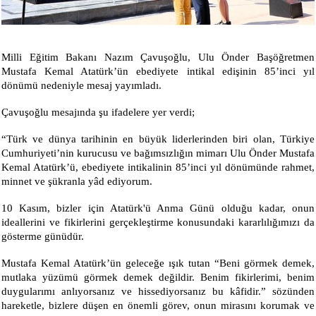
Milli Eğitim Bakanı Nazım Çavuşoğlu, Ulu Önder Başöğretmen
Mustafa Kemal Atatürk’ün ebediyete intikal edişinin 85’inci yıl
dönümü nedeniyle mesaj yayımladı.
Çavuşoğlu mesajında şu ifadelere yer verdi;
“Türk ve dünya tarihinin en büyük liderlerinden biri olan, Türkiye
Cumhuriyeti’nin kurucusu ve bağımsızlığın mimarı Ulu Önder Mustafa
Kemal Atatürk’ü, ebediyete intikalinin 85’inci yıl dönümünde rahmet,
minnet ve şükranla yâd ediyorum.
10 Kasım, bizler için Atatürk'ü Anma Günü olduğu kadar, onun
ideallerini ve fikirlerini gerçekleştirme konusundaki kararlılığımızı da
gösterme günüdür.
Mustafa Kemal Atatürk’ün geleceğe ışık tutan “Beni görmek demek,
mutlaka yüzümü görmek demek değildir. Benim fikirlerimi, benim
duygularımı anlıyorsanız ve hissediyorsanız bu kâfidir.” sözünden
hareketle, bizlere düşen en önemli görev, onun mirasını korumak ve