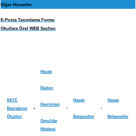
Diğer Hizmetler
E-Posta Tanımlama Formu
Okullara Özel WEB Sayfası
Hayatı
İlkeleri
KKTC
Hayatı
Hayatı
Devrimleri
Bayrağının
Ölçüleri
Belgeseller
Belgeseller
Gençliğe
Hitabesi