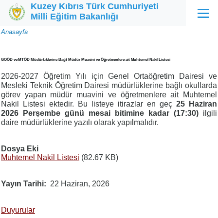
Kuzey Kıbrıs Türk Cumhuriyeti
Ana içeriğe atla
Milli Eğitim Bakanlığı
Menü
Sayfa
Anasayfa
yolu
GOÖD ve MTÖD Müdürlüklerine Bağlı Müdür Muavini ve Öğretmenlere ait Muhtemel Nakil Listesi
2026-2027 Öğretim Yılı için Genel Ortaöğretim Dairesi ve
Mesleki Teknik Öğretim Dairesi müdürlüklerine bağlı okullarda
görev yapan müdür muavini ve öğretmenlere ait Muhtemel
Nakil Listesi ektedir. Bu listeye itirazlar en geç
25 Haziran
2026
Perşembe günü mesai bitimine kadar (17:30)
ilgili
daire müdürlüklerine yazılı olarak yapılmalıdır.
Dosya Eki
Muhtemel Nakil Listesi
(82.67 KB)
Yayın Tarihi
22 Haziran, 2026
Duyurular