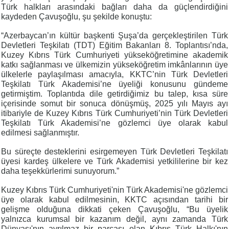
Türk halkları arasındaki bağları daha da güçlendirdiğini
kaydeden Çavuşoğlu, şu şekilde konuştu:
“Azerbaycan’ın kültür başkenti Şuşa’da gerçekleştirilen Türk
Devletleri Teşkilatı (TDT) Eğitim Bakanları 8. Toplantısı’nda,
Kuzey Kıbrıs Türk Cumhuriyeti yükseköğretimine akademik
katkı sağlanması ve ülkemizin yükseköğretim imkânlarının üye
ülkelerle paylaşılması amacıyla, KKTC’nin Türk Devletleri
Teşkilatı Türk Akademisi’ne üyeliği konusunu gündeme
getirmiştim. Toplantıda dile getirdiğimiz bu talep, kısa süre
içerisinde somut bir sonuca dönüşmüş, 2025 yılı Mayıs ayı
itibariyle de Kuzey Kıbrıs Türk Cumhuriyeti’nin Türk Devletleri
Teşkilatı Türk Akademisi’ne gözlemci üye olarak kabul
edilmesi sağlanmıştır.
Bu süreçte desteklerini esirgemeyen Türk Devletleri Teşkilatı
üyesi kardeş ülkelere ve Türk Akademisi yetkililerine bir kez
daha teşekkürlerimi sunuyorum.”
Kuzey Kıbrıs Türk Cumhuriyeti'nin Türk Akademisi'ne gözlemci
üye olarak kabul edilmesinin, KKTC açısından tarihi bir
gelişme olduğuna dikkati çeken Çavuşoğlu, “Bu üyelik
yalnızca kurumsal bir kazanım değil, aynı zamanda Türk
Dünyası'nın ayrılmaz bir parçası olan Kıbrıs Türk Halkı'nın