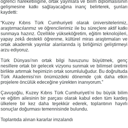
öğrenci hareketliliğine, ortak yayınlara ve bilim diplomasisinin
gelişmesine katkı sağlayacağına inanç belirterek, şunları
kaydetti:
“Kuzey Kıbrıs Türk Cumhuriyeti olarak üniversitelerimiz,
araştırmacılarımız ve öğrencilerimiz ile bu süreçlere aktif katkı
sunmaya hazırız. Özellikle yükseköğretim, eğitim teknolojileri,
yapay zekâ destekli öğrenme, kültürel miras araştırmaları ve
ortak akademik yayınlar alanlarında iş birliğimizi geliştirmeyi
arzu ediyoruz.
Türk Dünyası'nın ortak bilgi havuzunu büyütmek, genç
nesillere ortak bir gelecek vizyonu sunmak ve bilimsel üretimi
birlikte artırmak hepimizin ortak sorumluluğudur. Bu doğrultuda
Türk Akademisi'nin önümüzdeki dönemde çok daha etkin
projelere öncülük edeceğine yürekten inanıyorum.”
Çavuşoğlu, Kuzey Kıbrıs Türk Cumhuriyeti'ni bu büyük bilim
ve eğitim ailesinin bir parçası olarak kabul eden tüm kardeş
ülkelere bir kez daha teşekkür ederek, toplantının hayırlı
sonuçlar doğurması temennisinde bulundu.
Toplantıda alınan kararlar imzalandı