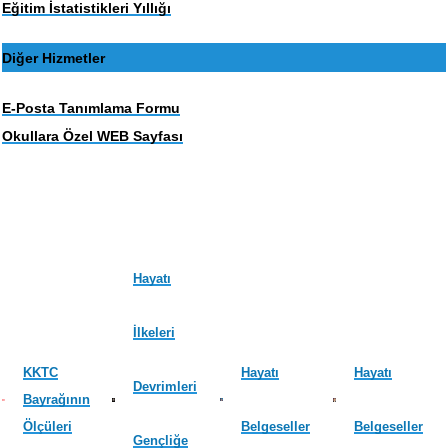
Eğitim İstatistikleri Yıllığı
Diğer Hizmetler
E-Posta Tanımlama Formu
Okullara Özel WEB Sayfası
Hayatı
İlkeleri
KKTC
Hayatı
Hayatı
Devrimleri
Bayrağının
Ölçüleri
Belgeseller
Belgeseller
Gençliğe