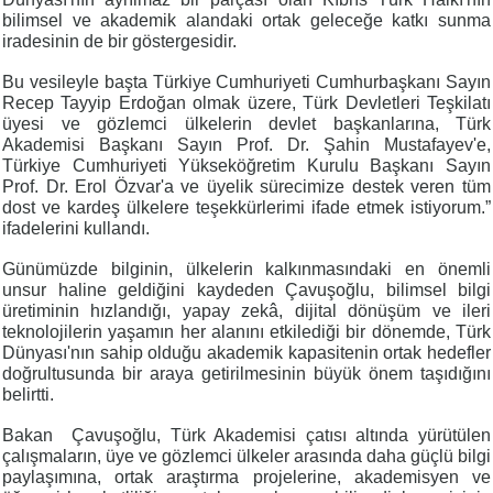
bilimsel ve akademik alandaki ortak geleceğe katkı sunma
iradesinin de bir göstergesidir.
Bu vesileyle başta Türkiye Cumhuriyeti Cumhurbaşkanı Sayın
Recep Tayyip Erdoğan olmak üzere, Türk Devletleri Teşkilatı
üyesi ve gözlemci ülkelerin devlet başkanlarına, Türk
Akademisi Başkanı Sayın Prof. Dr. Şahin Mustafayev'e,
Türkiye Cumhuriyeti Yükseköğretim Kurulu Başkanı Sayın
Prof. Dr. Erol Özvar'a ve üyelik sürecimize destek veren tüm
dost ve kardeş ülkelere teşekkürlerimi ifade etmek istiyorum.”
ifadelerini kullandı.
Günümüzde bilginin, ülkelerin kalkınmasındaki en önemli
unsur haline geldiğini kaydeden Çavuşoğlu, bilimsel bilgi
üretiminin hızlandığı, yapay zekâ, dijital dönüşüm ve ileri
teknolojilerin yaşamın her alanını etkilediği bir dönemde, Türk
Dünyası'nın sahip olduğu akademik kapasitenin ortak hedefler
doğrultusunda bir araya getirilmesinin büyük önem taşıdığını
belirtti.
Bakan Çavuşoğlu, Türk Akademisi çatısı altında yürütülen
çalışmaların, üye ve gözlemci ülkeler arasında daha güçlü bilgi
paylaşımına, ortak araştırma projelerine, akademisyen ve