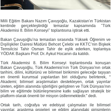
Milli Eğitim Bakanı Nazım Çavuşoğlu, Kazakistan'ın Türkistan
kentinde gerçekleştirdiği temaslar kapsamında "Türk
Akademisi 8. Bilim Konseyi" toplantısına iştirak etti.
Bakan Çavuşoğlu’na temasları sırasında Yüksek Öğrenim ve
Dışilişkiler Dairesi Müdürü Behcet Çelebi ve KKTC’nin Bişkek
Temsilcisi Tahir Osman Tahir de eşlik ederken, toplantıya
YÖDAK Başkanı Prof. Dr. Aykut Hocanın da katıldı.
Türk Akademisi 8. Bilim Konseyi toplantısında konuşan
Bakan Çavuşoğlu, Türk Akademisi'nin Türk Dünyası'nın ortak
tarihini, dilini, kültürünü ve bilimsel birikimini geleceğe taşıyan
en önemli kurumsal yapılardan biri olduğunu belirterek, “
Akademi; bilimsel araştırmaları destekleyen, ortak yayınlar
üreten, eğitim alanında işbirliğini geliştiren ve Türk Dünyası'nın
bilim ve eğitimde bütünleşmesine katkı sağlayan stratejik bir
platform olarak önemli bir misyon üstlenmektedir.” dedi.
Ortak tarih, coğrafya ve edebiyat çalışmaları ile bilimsel
yayınlar, araştırma projeleri ve eğitim alanındaki girişimlerin