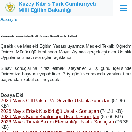
Kuzey Kıbrıs Türk Cumhuriyeti
Ana içeriğe atla
Milli Eğitim Bakanlığı
Menü
Sayfa
Anasayfa
yolu
Mayıs ayında gerçekleştirilen Ustalık Uygulama Sınavı Sonuçları Açıklandı
Çıraklık ve Mesleki Eğitim Yasası uyarınca Mesleki Teknik Öğretim
Dairesi Müdürlüğü tarafından Mayıs Ayında gerçekleştirilen Ustalık
Uygulama Sınavı sonuçları açıklandı.
Sınav sonuçlarına itiraz etmek isteyenler 3 iş günü içerisinde
Dairemize başvuru yapabilirler. 3 iş günü sonrasında yapılan itiraz
başvuruları kabul edilmeyecektir.
Dosya Eki
2026 Mayıs Cilt Bakımı Ve Güzellik Ustalık Sonuçları
(85.96
KB)
2026 Mayıs Erkek Kuaförlüğü Ustalık Sonuçları
(74.31 KB)
2026 Mayıs Kadın Kuaförlüğü Ustalık Sonuçları
(85.66 KB)
2026 Mayıs Tırnak Bakım Elemanlığı Ustalık Sonuçları
(76.36
KB)