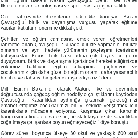
Milli Eğitim Bakanı Nazım Çavuşoğlu, Şehit İlker Karter
İlkokulu mezunlar buluşması ve spor tesisi açılışına katıldı.
Okul bahçesinde düzenlenen etkinlikte konuşan Bakan
Çavuşoğlu, birlik ve dayanışma vurgusu yaparak eğitime
yapılan katkıların önemine dikkat çekti.
Şehitleri ve eğitim camiasına emek veren öğretmenleri
rahmetle anan Çavuşoğlu, “Burada birlikte yapmanın, birlikte
olmanın ve aynı hedefe yürümenin paylaşımı içerisinde
buluşmaktan Kıbrıs Türk halkı adına çok büyük bir gurur
duyuyorum. Birlik ve dayanışma içerisinde hareket ettiğimizde
yükümüz hafifliyor, eğitim altyapımız güçleniyor ve
çocuklarımız için daha güzel bir eğitim ortamı, daha yaşanabilir
bir ülke ve daha iyi bir gelecek inşa ediyoruz.” dedi.
Milli Eğitim Bakanlığı olarak Atatürk ilke ve devrimleri
doğrultusunda çağdaş eğitim hedefiyle çalıştıklarını kaydeden
Çavuşoğlu, “Karanlıkları aydınlığa çıkarmak, geleceğimizi
emanet ettiğimiz çocuklarımızı en iyi şekilde yetiştirmek için
karanlıklarla mücadele ediyoruz. Karşımıza çıkan karanlık
hangi isim altında olursa olsun, ne statükoya ne de karanlıkları
çoğaltmaya çalışanlara boyun eğmeyeceğiz.” diye konuştu
Görev süresi boyunca ülkeye 30 okul ve yaklaşık 600 sınıf