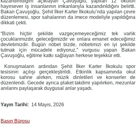
kazandırıldığını açıklayan Çavuşoğlu, yapılan 12 okulun
hayırsever iş insanlarının imkanlarıyla kazandırıldığını belirtti.
Bakan Çavuşoğlu, Şehit İlker Karter İlkokulu’nda yapılan çevre
düzenlemesi, spor sahalarının da imece modeliyle yapıldığına
dikkati çekti.
“Bizim hiçbir şekilde vazgeçemeyeceğimiz tek varlık
çocuklarımızdır, geleceğimizdir ve onlara emanet edeceğimiz
devletimizdir. Bugün nöbet bizde, nöbetimizi en iyi şekilde
tutmak için mücadele ediyoruz.” vurgusu yapan Bakan
Çavuşoğlu, eğitime katkı sağlayan herkese teşekkür etti.
Konuşmaların ardından Şehit İlker Karter İlkokulu spor
tesisinin açılışı gerçekleştirildi. Etkinlik kapsamında okul
korosu sahne alırken, müzik dinletileri ve konserler de
düzenlendi. Gecede ayrıca plaket takdimi yapılırken, mezunlar
anılarını paylaşarak duygusal anlar yaşadı.
Yayın Tarihi
14 Mayıs, 2026
Basın Bürosu