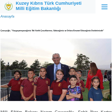
Kuzey Kıbrıs Türk Cumhuriyeti
Ana içeriğe atla
Milli Eğitim Bakanlığı
Menü
Sayfa
Anasayfa
yolu
Çavuşoğlu, “Vazgeçemeyeceğimiz Tek Varlık Çocuklarımız, Geleceğimiz ve Onlara Emanet Edeceğimiz Devletimizdir”