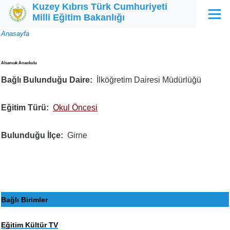
Kuzey Kıbrıs Türk Cumhuriyeti
Ana içeriğe atla
Milli Eğitim Bakanlığı
Menü
Sayfa
Anasayfa
yolu
Alsancak Anaokulu
Bağlı Bulunduğu Daire
İlköğretim Dairesi Müdürlüğü
Eğitim Türü
Okul Öncesi
Bulunduğu İlçe
Girne
Bağlı Birimler
Eğitim Kültür TV