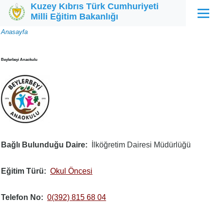
Kuzey Kıbrıs Türk Cumhuriyeti
Ana içeriğe atla
Milli Eğitim Bakanlığı
Menü
Sayfa
Anasayfa
yolu
Beylerbeyi Anaokulu
Bağlı Bulunduğu Daire
İlköğretim Dairesi Müdürlüğü
Eğitim Türü
Okul Öncesi
Telefon No
0(392) 815 68 04