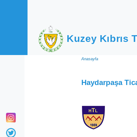
Ana içeriğe atla
Kuzey Kıbrıs T
Sayfa
Anasayfa
yolu
Haydarpaşa Tica