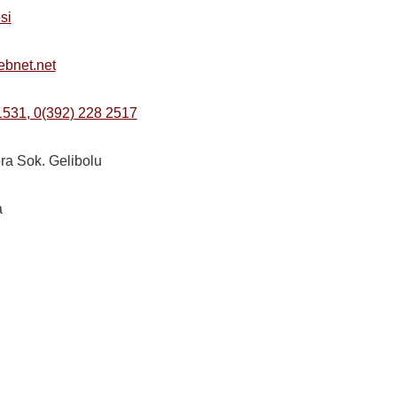
si
mebnet.net
1531, 0(392) 228 2517
ra Sok. Gelibolu
a