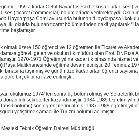
 eğitimi, 1959 a kadar Celal Bayar Lisesi (Lefkoşa Türk Lisesi) 
 Lisesi) ticaret (commercial) bölümlerinde verilmekteydi. Okulu
şında Haydarpaşa Cami avlusunda bulunan “Haydarpaşa İlkokul
aya, iki okulda bulunan ticaret bölümlerinden nakil yapılarak “
itime başlamıştır.
rkek olmak üzere 150 öğrenci ve 12 öğretmen ile Ticaret ve Akade
damıza görevli gelen ve okulun ilk müdürü olan Prof. Dr. Rıza 
lamıştır. 1970-1971 Öğretim yılına kadar ilk binasında hizmet ve
liğ Paşa Malikhanesinde eğitime devam etmiştir. 20 Temmuz 197
ki binasına taşınmış ve günümüze kadar artan öğrenci sayısına 
a göre birçok bina ilave edilmiştir.
layan okulumuz 1974’ ten sonra üç bölüm olmuş ve Sekreterlik b
a donanımlı sekreterler kazandırmıştır. 1984-1985 Öğretim yılın
hsil bölümü) son öğrencilerini almış, 1987-1988 öğretim yılın
şgücü yetiştirmek amacı ile Turizm bölümü açılmıştır.
Mesleki Teknik Öğretim Dairesi Müdürlüğü