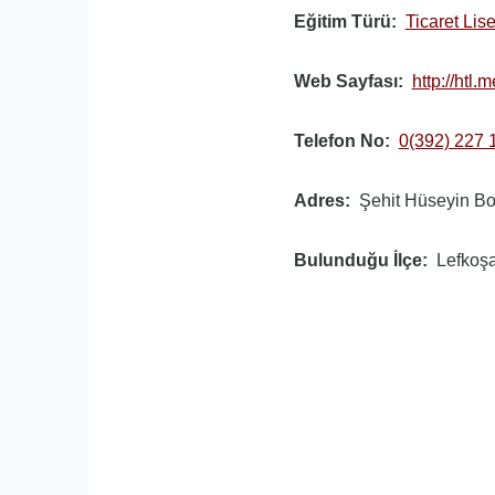
Eğitim Türü
Ticaret Lise
Web Sayfası
http://htl.
Telefon No
0(392) 227 
Adres
Şehit Hüseyin Bo
Bulunduğu İlçe
Lefkoş