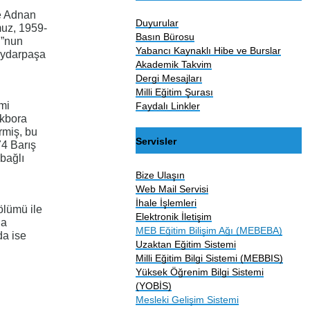
ve Adnan
Duyurular
muz, 1959-
Basın Bürosu
u”nun
Yabancı Kaynaklı Hibe ve Burslar
Haydarpaşa
Akademik Takvim
Dergi Mesajları
Milli Eğitim Şurası
mi
Faydalı Linkler
Akbora
rmiş, bu
Servisler
4 Barış
bağlı
Bize Ulaşın
Web Mail Servisi
İhale İşlemleri
ölümü ile
Elektronik İletişim
da
MEB Eğitim Bilişim Ağı (MEBEBA)
da ise
Uzaktan Eğitim Sistemi
Milli Eğitim Bilgi Sistemi (MEBBIS)
Yüksek Öğrenim Bilgi Sistemi
(YOBİS)
Mesleki Gelişim Sistemi