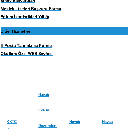
Sınav Başvuruları
Meslek Liseleri Başvuru Formu
Eğitim İstatistikleri Yıllığı
Diğer Hizmetler
E-Posta Tanımlama Formu
Okullara Özel WEB Sayfası
Hayatı
İlkeleri
KKTC
Hayatı
Hayatı
Devrimleri