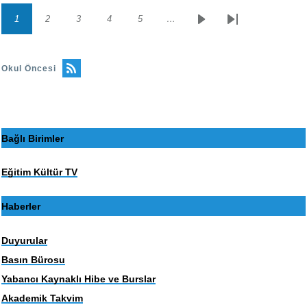
1
2
3
4
5
…
Sayfalama
Sayfa
Sayfa
Sayfa
Sayfa
Sayfa
Sonraki
Son
sayfa
sayfa
Okul Öncesi
Bağlı Birimler
Eğitim Kültür TV
Haberler
Duyurular
Basın Bürosu
Yabancı Kaynaklı Hibe ve Burslar
Akademik Takvim