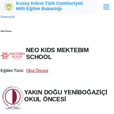
Kuzey Kıbrıs Türk Cumhuriyeti
Ana içeriğe atla
Milli Eğitim Bakanlığı
Menü
Sayfa
Anasayfa
yolu
Okul Öncesi
NEO KIDS MEKTEBIM
SCHOOL
Eğitim Türü
Okul Öncesi
YAKIN DOĞU YENİBOĞAZİÇİ
OKUL ÖNCESİ