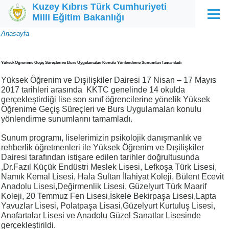
Kuzey Kıbrıs Türk Cumhuriyeti
Ana içeriğe atla
Milli Eğitim Bakanlığı
Menü
Sayfa
Anasayfa
yolu
Yüksek Öğrenime Geçiş Süreçleri ve Burs Uygulamaları Konulu Yönlendirme Sunumları Tamamladı
Yüksek Öğrenim ve Dışilişkiler Dairesi 17 Nisan – 17 Mayıs
2017 tarihleri arasında KKTC genelinde 14 okulda
gerçekleştirdiği lise son sınıf öğrencilerine yönelik Yüksek
Öğrenime Geçiş Süreçleri ve Burs Uygulamaları konulu
yönlendirme sunumlarını tamamladı.
Sunum programı, liselerimizin psikolojik danışmanlık ve
rehberlik öğretmenleri ile Yüksek Öğrenim ve Dışilişkiler
Dairesi tarafından istişare edilen tarihler doğrultusunda
,Dr.Fazıl Küçük Endüstri Meslek Lisesi, Lefkoşa Türk Lisesi,
Namık Kemal Lisesi, Hala Sultan İlahiyat Koleji, Bülent Ecevit
Anadolu Lisesi,Değirmenlik Lisesi, Güzelyurt Türk Maarif
Koleji, 20 Temmuz Fen Lisesi,İskele Bekirpaşa Lisesi,Lapta
Yavuzlar Lisesi, Polatpaşa Lisasi,Güzelyurt Kurtuluş Lisesi,
Anafartalar Lisesi ve Anadolu Güzel Sanatlar Lisesinde
gerçekleştirildi.