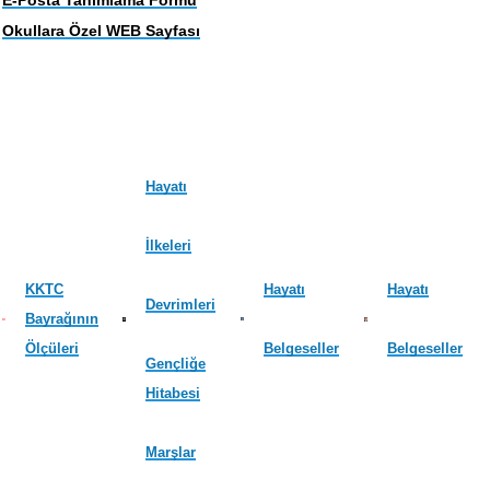
Okullara Özel WEB Sayfası
Hayatı
İlkeleri
KKTC
Hayatı
Hayatı
Devrimleri
Bayrağının
Ölçüleri
Belgeseller
Belgeseller
Gençliğe
Hitabesi
Marşlar