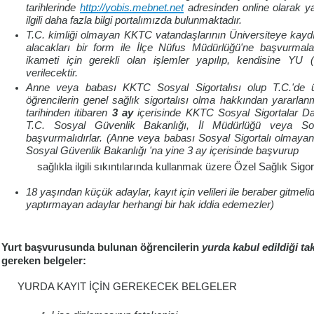
tarihlerinde
http://yobis.mebnet.net
adresinden online olarak yap
ilgili daha fazla bilgi portalımızda bulunmaktadır.
T.C. kimliği olmayan KKTC vatandaşlarının Üniversiteye kaydı
alacakları bir form ile İlçe Nüfus Müdürlüğü'ne başvurmalar
ikameti için gerekli olan işlemler yapılıp, kendisine YU
verilecektir.
Anne veya babası KKTC Sosyal Sigortalısı olup T.C.'de ün
öğrencilerin genel sağlık sigortalısı olma hakkından yararlanm
tarihinden itibaren
3 ay
içerisinde KKTC Sosyal Sigortalar Dair
T.C. Sosyal Güvenlik Bakanlığı, İl Müdürlüğü veya So
başvurmalıdırlar. (Anne veya babası Sosyal Sigortalı
olmaya
Sosyal Güvenlik Bakanlığı 'na yine 3 ay içerisinde başvurup
sağlıkla ilgili sıkıntılarında kullanmak üzere Özel Sağlık Sigor
18 yaşından küçük adaylar, kayıt için velileri ile beraber gitmelidir
yaptırmayan adaylar herhangi bir hak iddia edemezler)
Yurt başvurusunda bulunan öğrencilerin
yurda kabul edildiği ta
gereken belgeler:
YURDA KAYIT
İÇİN GEREKECEK BELGELER