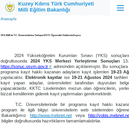
Kuzey Kıbrıs Türk Cumhuriyeti
Ana içeriğe atla
Milli Eğitim Bakanlığı
Menü
Sayfa
Anasayfa
yolu
YKS 2024 ile T.C. Üniversitelerine Yerleşen KKTC Ögrencileri Hakkında Duyuru
2024 Yükseköğretim Kurumları Sınavı (YKS) sonuçlarına
doğrultusunda
2024 YKS Merkezi Yerleştirme Sonuçları
13
https://sonuc.osym.gov.tr
adresinden açıklanmıştır. Bu sonuçlara g
programa kayıt hakkı kazanan adayların kayıt işlemleri
19-23 A
yapılacaktır.
Elektronik kayıtlar
ise
19-21 Ağustos 2024
tarihler
kayıt yapan adaylar, üniversiteleri tarafından duyurulan bel
yapacaklardır. KKTC Liselerinden mezun olan öğrencilerin, yerleşt
bizzat kendilerinin giderek kayıt yaptırmaları gerekmektedir.
T.C. Üniversitelerinde bir programa kayıt hakkı kazanan
program ile ilgili bilgiyi üniversitelerin web sitelerinden öğreneb
Bakanlığımız
http://www.mebnet.net
veya
http://yobis.mebnet.ne
bilgiler doğrultusunda hazırlıklarını tamamlamalıdırlar.