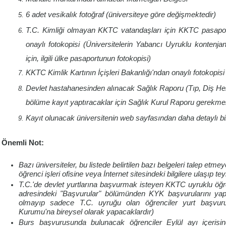
6 adet vesikalık fotoğraf (üniversiteye göre değişmektedir)
T.C. Kimliği olmayan KKTC vatandaşları için KKTC pasaport
onaylı fotokopisi (Üniversitelerin
Yabancı Uyruklu
kontenjan
için, ilgili ülke pasaportunun fotokopisi)
KKTC Kimlik Kartının İçişleri Bakanlığı'ndan onaylı fotokopisi
Devlet hastahanesinden alınacak Sağlık Raporu (Tıp, Diş Hekiml
bölüme kayıt yaptıracaklar için Sağlık Kurul Raporu gerekme
Kayıt olunacak üniversitenin web sayfasından daha detaylı bilgi
Önemli Not:
Bazı üniversiteler, bu listede belirtilen bazı belgeleri talep etmeyeb
öğrenci işleri ofisine veya İnternet sitesindeki bilgilere ulaşıp tey
T.C.'de devlet yurtlarına başvurmak isteyen KKTC uyruklu öğr
adresindeki "Başvurular" bölümünden KYK başvurularını yap
olmayıp sadece T.C. uyruğu olan öğrenciler yurt başvurul
Kurumu'na bireysel olarak yapacaklardır)
Burs başvurusunda bulunacak öğrenciler Eylül ayı içerisi