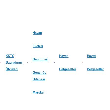
Hayatı
İlkeleri
KKTC
Hayatı
Hayatı
Devrimleri
Bayrağının
Ölçüleri
Belgeseller
Belgeseller
Gençliğe
Hitabesi
Marşlar