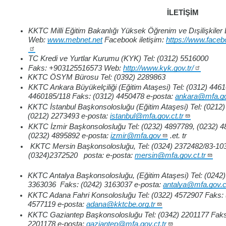
İLETİŞİM
KKTC Milli Eğitim Bakanlığı Yüksek Öğrenim ve Dışilişkiler
Web:
www.mebnet.net
Facebook iletişim:
https://www.face
TC Kredi ve Yurtlar Kurumu (KYK) Tel: (0312) 5516000
Faks: +903125516573 Web:
http://www.kyk.gov.tr/
KKTC ÖSYM Bürosu Tel: (0392) 2289863
KKTC Ankara Büyükelçiliği (Eğitim Ataşesi) Tel: (0312) 4461
4460185/118 Faks: (0312) 4450478 e-posta:
ankara@mfa.gov
KKTC İstanbul Başkonsolosluğu (Eğitim Ataşesi) Tel: (0212
(0212) 2273493 e-posta:
istanbul@mfa.gov.ct.tr
KKTC İzmir Başkonsolosluğu Tel: (0232) 4897789, (0232) 
(0232) 4895892 e-posta:
izmir@mfa.gov
.et. tr
KKTC Mersin Başkonsolosluğu, Tel: (0324) 2372482/83-10
(0324)2372520
posta: e-posta:
mersin@mfa.gov.ct.tr
KKTC Antalya Başkonsolosluğu, (Eğitim Ataşesi) Tel: (0242
3363036 Faks: (0242) 3163037 e-posta:
antalya@mfa.gov.ct
KKTC Adana Fahri Konsolosluğu Tel: (0322) 4572907 Faks: 
4577119 e-posta:
adana@kktcbe.org.tr
KKTC Gaziantep Başkonsolosluğu Tel: (0342) 2201177 Faks
2201178 e-posta:
gaziantep@mfa.gov.ct.tr