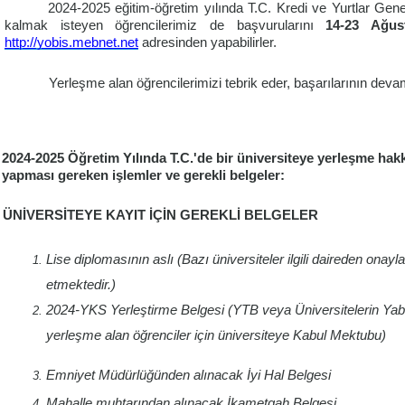
2024-2025 eğitim-öğretim yılında T.C. Kredi ve Yurtlar Gene
kalmak isteyen öğrencilerimiz de başvurularını
14-23 Ağu
http://yobis.mebnet.net
adresinden yapabilirler.
Yerleşme alan öğrencilerimizi tebrik eder, başarılarının devam
2024-2025 Öğretim Yılında T.C.'de bir üniversiteye yerleşme hak
yapması gereken işlemler ve gerekli belgeler:
ÜNİVERSİTEYE KAYIT İÇİN GEREKLİ BELGELER
Lise diplomasının aslı (Bazı üniversiteler ilgili daireden onay
etmektedir.)
2024-YKS Yerleştirme Belgesi (YTB veya Üniversitelerin
Yab
yerleşme alan
öğrenciler için üniversiteye Kabul Mektubu)
Emniyet Müdürlüğünden alınacak İyi Hal Belgesi
Mahalle muhtarından alınacak İkametgah Belgesi