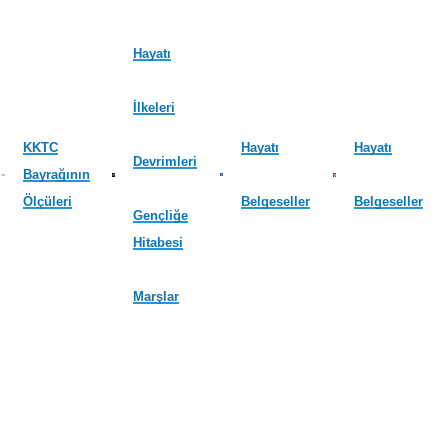
Hayatı
İlkeleri
KKTC
Hayatı
Hayatı
Devrimleri
Bayrağının
Ölçüleri
Belgeseller
Belgeseller
Gençliğe
Hitabesi
Marşlar