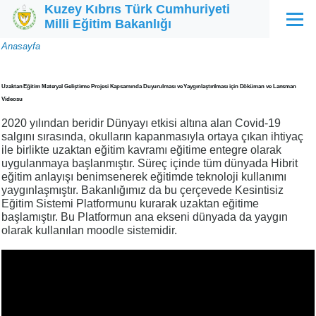
Kuzey Kıbrıs Türk Cumhuriyeti
Ana içeriğe atla
Milli Eğitim Bakanlığı
Menü
Sayfa
Anasayfa
yolu
Uzaktan Eğitim Materyal Geliştirme Projesi Kapsamında Duyurulması ve Yaygınlaştırılması için Döküman ve Lansman
Videosu
2020 yılından beridir Dünyayı etkisi altına alan Covid-19
salgını sırasında, okulların kapanmasıyla ortaya çıkan ihtiyaç
ile birlikte uzaktan eğitim kavramı eğitime entegre olarak
uygulanmaya başlanmıştır. Süreç içinde tüm dünyada Hibrit
eğitim anlayışı benimsenerek eğitimde teknoloji kullanımı
yaygınlaşmıştır. Bakanlığımız da bu çerçevede Kesintisiz
Eğitim Sistemi Platformunu kurarak uzaktan eğitime
başlamıştır. Bu Platformun ana ekseni dünyada da yaygın
olarak kullanılan moodle sistemidir.