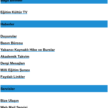
Bağlı Birimler
Eğitim Kültür TV
Haberler
Duyurular
Basın Bürosu
Yabancı Kaynaklı Hibe ve Burslar
Akademik Takvim
Dergi Mesajları
Milli Eğitim Şurası
Faydalı Linkler
Servisler
Bize Ulaşın
Web Mail Servisi