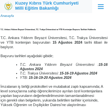
Kuzey Kıbrıs Türk Cumhuriyeti
Ana içeriğe atla
Milli Eğitim Bakanlığı
Menü
Sayfa
Anasayfa
yolu
T.C. Ankara Yıldırım Beyazıt Üniversitesi, T.C. Trakya Üniversitesi ve YTB Kontenjan Başvuru Tarihleri Hakkında
T.C. Ankara Yıldırım Beyazıt Üniversitesi, T.C. Trakya Üniversitesi
ve YTB kontenjan başvuruları
15 Ağustos 2024
tarihi itibari ile
başlıyor.
Başvuru tarihleri aşağıdaki gibidir;
T.C. Ankara Yıldırım Beyazıt Üniversitesi :
15-16
Ağustos 2024
T.C. Trakya Üniversitesi:
15-16-19 Ağustos 2024
YTB:
15-16-19-20 Ağustos 2024
İmzalanan iş birliği protokolleri ve mutabakat zaptı kapsamında; A
level sonuçlarına sahip öğrencilerimize ayrılan özel kontenjanlara
yapılan başvuruların değerlendirilmesinin tamamlanabilmesi
için gerekli olan belgelerin, yukarıda belirtilen tarihler içerisinde,
Yüksek Öğrenim ve Dışilişkiler Dairesi'ne ulaştırılması