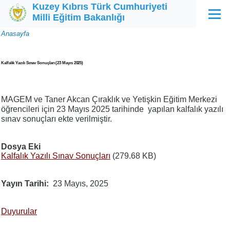
Kuzey Kıbrıs Türk Cumhuriyeti
Ana içeriğe atla
Milli Eğitim Bakanlığı
Menü
Sayfa
Anasayfa
yolu
Kalfalık Yazılı Sınav Sonuçları (23 Mayıs 2025)
MAGEM ve Taner Akcan Çıraklık ve Yetişkin Eğitim Merkezi
öğrencileri için 23 Mayıs 2025 tarihinde yapılan kalfalık yazılı
sınav sonuçları ekte verilmiştir.
Dosya Eki
Kalfalık Yazılı Sınav Sonuçları
(279.68 KB)
Yayın Tarihi
23 Mayıs, 2025
Duyurular