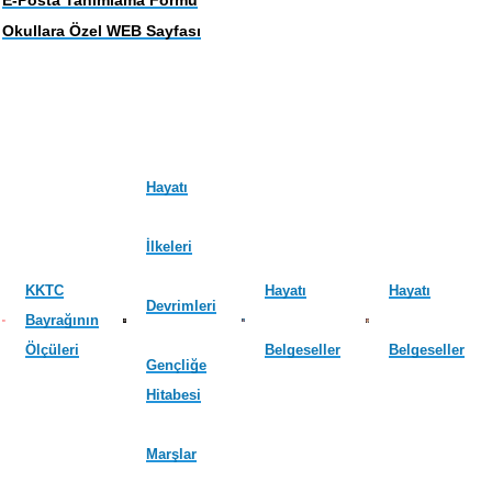
Okullara Özel WEB Sayfası
Hayatı
İlkeleri
KKTC
Hayatı
Hayatı
Devrimleri
Bayrağının
Ölçüleri
Belgeseller
Belgeseller
Gençliğe
Hitabesi
Marşlar