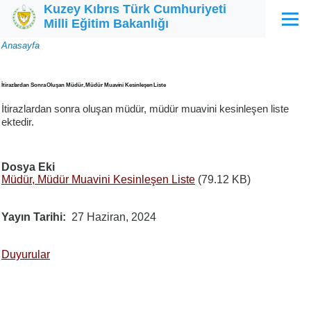
Kuzey Kıbrıs Türk Cumhuriyeti
Ana içeriğe atla
Milli Eğitim Bakanlığı
Menü
Sayfa
Anasayfa
yolu
İtirazlardan Sonra Oluşan Müdür, Müdür Muavini Kesinleşen Liste
İtirazlardan sonra oluşan müdür, müdür muavini kesinleşen liste
ektedir.
Dosya Eki
Müdür, Müdür Muavini Kesinleşen Liste
(79.12 KB)
Yayın Tarihi
27 Haziran, 2024
Duyurular