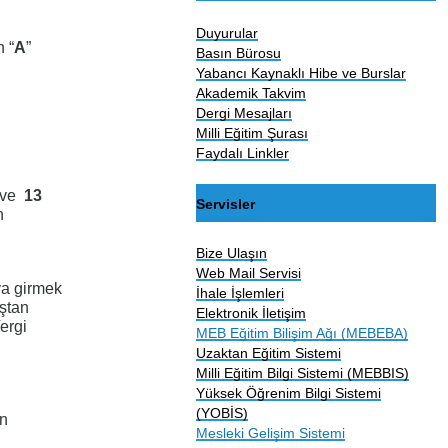
Duyurular
 “
A
”
Basın Bürosu
Yabancı Kaynaklı Hibe ve Burslar
Akademik Takvim
Dergi Mesajları
Milli Eğitim Şurası
Faydalı Linkler
 ve
13
Servisler
n
Bize Ulaşın
Web Mail Servisi
ava girmek
İhale İşlemleri
ıştan
Elektronik İletişim
ergi
MEB Eğitim Bilişim Ağı (MEBEBA)
Uzaktan Eğitim Sistemi
Milli Eğitim Bilgi Sistemi (MEBBIS)
Yüksek Öğrenim Bilgi Sistemi
(YOBİS)
in
Mesleki Gelişim Sistemi