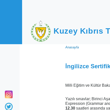
Ana içeriğe atla
Kuzey Kıbrıs T
Sayfa
Anasayfa
yolu
İngilizce Sertifi
Milli Eğitim ve Kültür Baka
Yazılı sınavlar; Birinci 
Expression (Grammar and
12.30
saatleri arasında ya