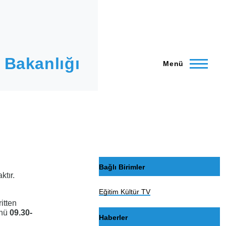
 Bakanlığı
Menü
Bağlı Birimler
ktır.
Eğitim Kültür TV
itten
nü
09.30-
Haberler