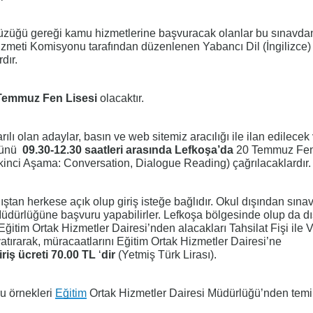
üzüğü gereği kamu hizmetlerine başvuracak olanlar bu sınavdan
izmeti Komisyonu tarafından düzenlenen Yabancı Dil (İngilizce)
dır.
Temmuz Fen Lisesi
olacaktır.
olan adaylar, basın ve web sitemiz aracılığı ile ilan edilecek
ünü
09.30-12.30 saatleri arasında Lefkoşa’da
20 Temmuz Fe
İkinci Aşama: Conversation, Dialogue Reading) çağrılacaklardır.
dıştan herkese açık olup giriş isteğe bağlıdır. Okul dışından sın
Müdürlüğüne başvuru yapabilirler. Lefkoşa bölgesinde olup da d
Eğitim Ortak Hizmetler Dairesi’nden alacakları Tahsilat Fişi ile V
yatırarak, müracaatlarını Eğitim Ortak Hizmetler Dairesi’ne
riş ücreti
70.00 TL
‘
dir
(Yetmiş Türk Lirası).
ru örnekleri
Eğitim
Ortak Hizmetler Dairesi Müdürlüğü’nden tem