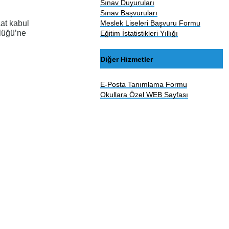
Sınav Duyuruları
Sınav Başvuruları
Meslek Liseleri Başvuru Formu
at kabul
rlüğü’ne
Eğitim İstatistikleri Yıllığı
Diğer Hizmetler
E-Posta Tanımlama Formu
Okullara Özel WEB Sayfası