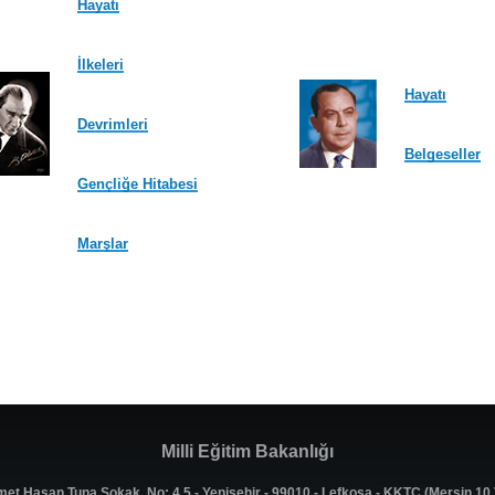
Hayatı
İlkeleri
Hayatı
Devrimleri
Belgeseller
Gençliğe Hitabesi
Marşlar
Milli Eğitim Bakanlığı
met Hasan Tuna Sokak, No: 4,5 - Yenişehir - 99010 - Lefkoşa - KKTC (Mersin 1