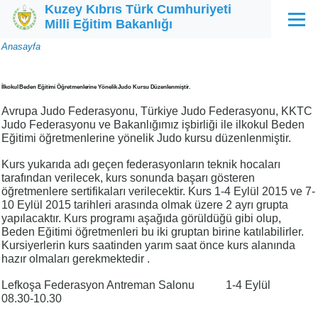
Kuzey Kıbrıs Türk Cumhuriyeti
Ana içeriğe atla
Milli Eğitim Bakanlığı
Menü
Sayfa
Anasayfa
yolu
İlkokul Beden Eğitimi Öğretmenlerine Yönelik Judo Kursu Düzenlenmiştir.
Avrupa Judo Federasyonu, Türkiye Judo Federasyonu, KKTC
Judo Federasyonu ve Bakanlığımız işbirliği ile ilkokul Beden
Eğitimi öğretmenlerine yönelik Judo kursu düzenlenmiştir.
Kurs yukarıda adı geçen federasyonların teknik hocaları
tarafından verilecek, kurs sonunda başarı gösteren
öğretmenlere sertifikaları verilecektir. Kurs 1-4 Eylül 2015 ve 7-
10 Eylül 2015 tarihleri arasında olmak üzere 2 ayrı grupta
yapılacaktır. Kurs programı aşağıda görüldüğü gibi olup,
Beden Eğitimi öğretmenleri bu iki gruptan birine katılabilirler.
Kursiyerlerin kurs saatinden yarım saat önce kurs alanında
hazır olmaları gerekmektedir .
Lefkoşa Federasyon Antreman Salonu 1-4 Eylül
08.30-10.30