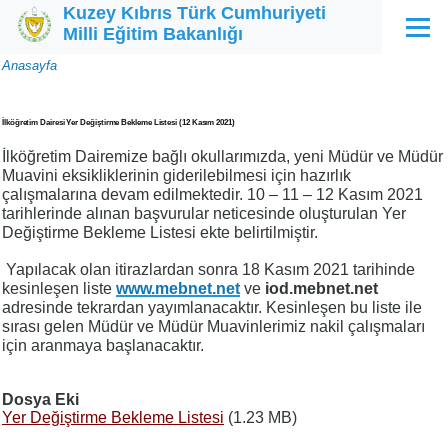
Kuzey Kıbrıs Türk Cumhuriyeti
Ana içeriğe atla
Milli Eğitim Bakanlığı
Menü
Sayfa
Anasayfa
yolu
İlköğretim Dairesi Yer Değiştirme Bekleme Listesi (12 Kasım 2021)
İlköğretim Dairemize bağlı okullarımızda, yeni Müdür ve Müdür
Muavini eksikliklerinin giderilebilmesi için hazırlık
çalışmalarına devam edilmektedir. 10 – 11 – 12 Kasım 2021
tarihlerinde alınan başvurular neticesinde oluşturulan Yer
Değiştirme Bekleme Listesi ekte belirtilmiştir.
Yapılacak olan itirazlardan sonra 18 Kasım 2021 tarihinde
kesinleşen liste
www.mebnet.net
ve
iod.mebnet.net
adresinde tekrardan yayımlanacaktır. Kesinleşen bu liste ile
sırası gelen Müdür ve Müdür Muavinlerimiz nakil çalışmaları
için aranmaya başlanacaktır.
Dosya Eki
Yer Değiştirme Bekleme Listesi
(1.23 MB)