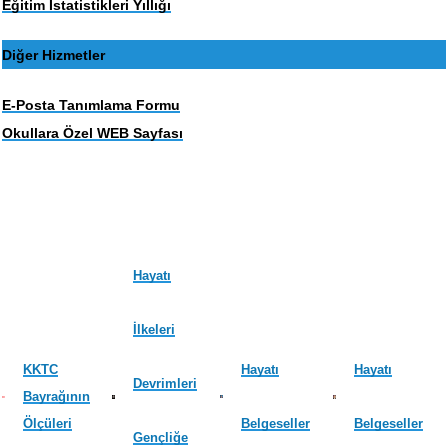
Eğitim İstatistikleri Yıllığı
Diğer Hizmetler
E-Posta Tanımlama Formu
Okullara Özel WEB Sayfası
Hayatı
İlkeleri
KKTC
Hayatı
Hayatı
Devrimleri
Bayrağının
Ölçüleri
Belgeseller
Belgeseller
Gençliğe