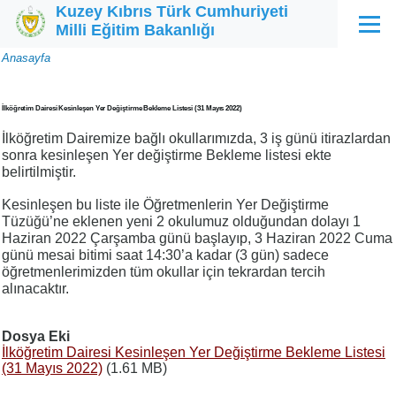
Kuzey Kıbrıs Türk Cumhuriyeti
Ana içeriğe atla
Milli Eğitim Bakanlığı
Menü
Sayfa
Anasayfa
yolu
İlköğretim Dairesi Kesinleşen Yer Değiştirme Bekleme Listesi (31 Mayıs 2022)
İlköğretim Dairemize bağlı okullarımızda, 3 iş günü itirazlardan
sonra kesinleşen Yer değiştirme Bekleme listesi ekte
belirtilmiştir.
Kesinleşen bu liste ile Öğretmenlerin Yer Değiştirme
Tüzüğü’ne eklenen yeni 2 okulumuz olduğundan dolayı 1
Haziran 2022 Çarşamba günü başlayıp, 3 Haziran 2022 Cuma
günü mesai bitimi saat 14:30’a kadar (3 gün) sadece
öğretmenlerimizden tüm okullar için tekrardan tercih
alınacaktır.
Dosya Eki
İlköğretim Dairesi Kesinleşen Yer Değiştirme Bekleme Listesi
(31 Mayıs 2022)
(1.61 MB)