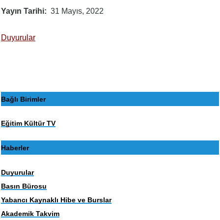
Yayın Tarihi
31 Mayıs, 2022
Duyurular
Bağlı Birimler
Eğitim Kültür TV
Haberler
Duyurular
Basın Bürosu
Yabancı Kaynaklı Hibe ve Burslar
Akademik Takvim