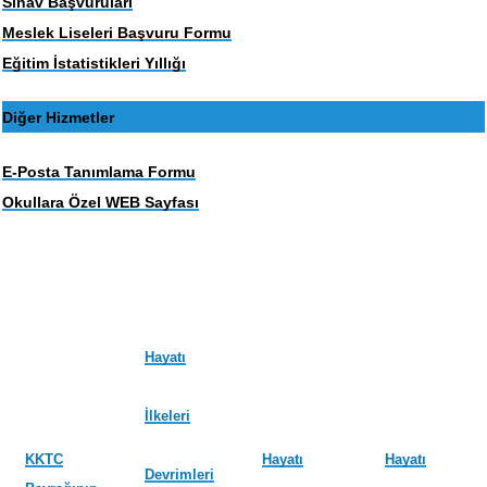
Sınav Başvuruları
Meslek Liseleri Başvuru Formu
Eğitim İstatistikleri Yıllığı
Diğer Hizmetler
E-Posta Tanımlama Formu
Okullara Özel WEB Sayfası
Hayatı
İlkeleri
KKTC
Hayatı
Hayatı
Devrimleri