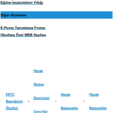
Eğitim İstatistikleri Yıllığı
Diğer Hizmetler
E-Posta Tanımlama Formu
Okullara Özel WEB Sayfası
Hayatı
İlkeleri
KKTC
Hayatı
Hayatı
Devrimleri
Bayrağının
Ölçüleri
Belgeseller
Belgeseller
Gençliğe