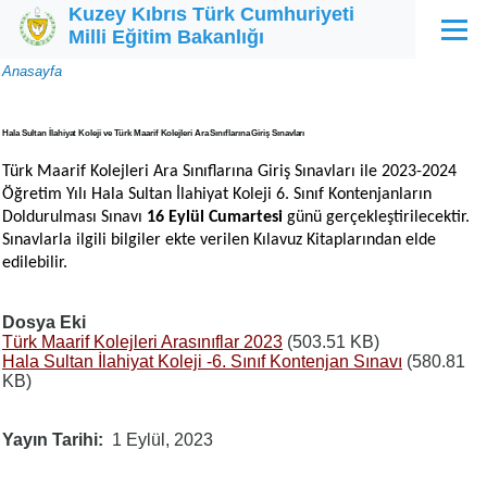
Kuzey Kıbrıs Türk Cumhuriyeti
Ana içeriğe atla
Milli Eğitim Bakanlığı
Menü
Sayfa
Anasayfa
yolu
Hala Sultan İlahiyat Koleji ve Türk Maarif Kolejleri Ara Sınıflarına Giriş Sınavları
Türk Maarif Kolejleri Ara Sınıflarına Giriş Sınavları ile 2023-2024
Öğretim Yılı Hala Sultan İlahiyat Koleji 6. Sınıf Kontenjanların
Doldurulması Sınavı
16 Eylül Cumartesi
günü gerçekleştirilecektir.
Sınavlarla ilgili bilgiler ekte verilen Kılavuz Kitaplarından elde
edilebilir.
Dosya Eki
Türk Maarif Kolejleri Arasınıflar 2023
(503.51 KB)
Hala Sultan İlahiyat Koleji -6. Sınıf Kontenjan Sınavı
(580.81
KB)
Yayın Tarihi
1 Eylül, 2023