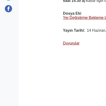
saat 14.30'a)
kadar ilgili 
Dosya Eki
Yer Değiştirme Bekleme L
Yayın Tarihi
14 Haziran
Duyurular