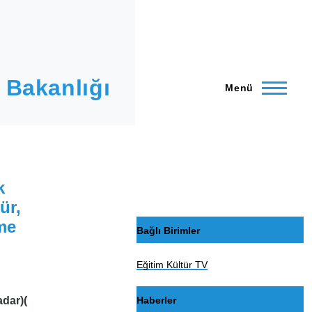
 Bakanlığı
Menü
k
ür,
me
Bağlı Birimler
Eğitim Kültür TV
adar)(
Haberler