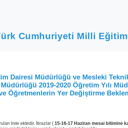
ürk Cumhuriyeti Milli Eğitim
im Dairesi Müdürlüğü ve Mesleki Tekni
 Müdürlüğü 2019-2020 Öğretim Yılı Müd
ve Öğretmenlerin Yer Değiştirme Bekle
an liste ektedir. İtirazlar (
15-16-17 Haziran mesai bitimine k