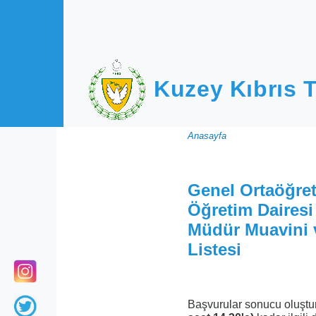
Ana içeriğe atla
Kuzey Kıbrıs T
Sayfa
Anasayfa
yolu
Genel Ortaöğret
Öğretim Dairesi
Müdür Muavini 
Listesi
Başvurular sonucu oluşturul