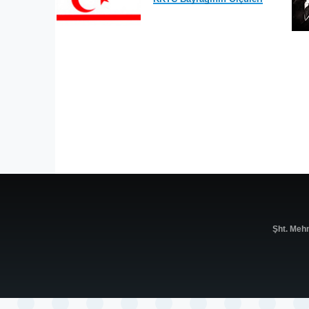
Şht. Meh