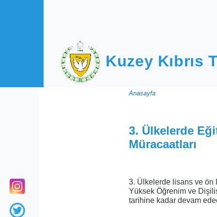
Ana içeriğe atla
Kuzey Kıbrıs T
Sayfa
Anasayfa
yolu
3. Ülkelerde Eğ
Müracaatları
3. Ülkelerde lisans ve ön
Yüksek Öğrenim ve Dişiliş
tarihine kadar devam edec