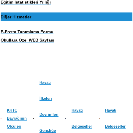
Eğitim İstatistikleri Yıllığı
Diğer Hizmetler
E-Posta Tanımlama Formu
Okullara Özel WEB Sayfası
Hayatı
İlkeleri
KKTC
Hayatı
Hayatı
Devrimleri
Bayrağının
Ölçüleri
Belgeseller
Belgeseller
Gençliğe