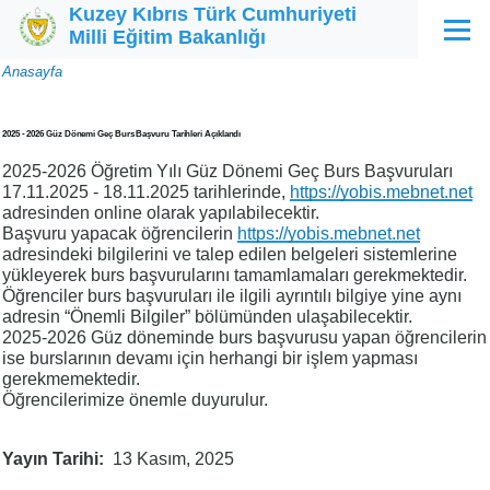
Kuzey Kıbrıs Türk Cumhuriyeti
Ana içeriğe atla
Milli Eğitim Bakanlığı
Menü
Sayfa
Anasayfa
yolu
2025 - 2026 Güz Dönemi Geç Burs Başvuru Tarihleri Açıklandı
2025-2026 Öğretim Yılı Güz Dönemi Geç Burs Başvuruları
17.11.2025 - 18.11.2025 tarihlerinde,
https://yobis.mebnet.net
adresinden online olarak yapılabilecektir.
Başvuru yapacak öğrencilerin
https://yobis.mebnet.net
adresindeki bilgilerini ve talep edilen belgeleri sistemlerine
yükleyerek burs başvurularını tamamlamaları gerekmektedir.
Öğrenciler burs başvuruları ile ilgili ayrıntılı bilgiye yine aynı
adresin “Önemli Bilgiler” bölümünden ulaşabilecektir.
2025-2026 Güz döneminde burs başvurusu yapan öğrencilerin
ise burslarının devamı için herhangi bir işlem yapması
gerekmemektedir.
Öğrencilerimize önemle duyurulur.
Yayın Tarihi
13 Kasım, 2025