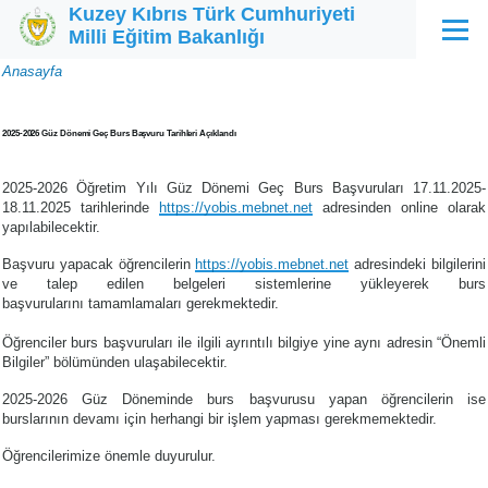
Kuzey Kıbrıs Türk Cumhuriyeti
Ana içeriğe atla
Milli Eğitim Bakanlığı
Menü
Sayfa
Anasayfa
yolu
2025-2026 Güz Dönemi Geç Burs Başvuru Tarihleri Açıklandı
2025-2026 Öğretim Yılı Güz Dönemi Geç Burs Başvuruları 17.11.2025-
18.11.2025 tarihlerinde
https://yobis.mebnet.net
adresinden online olarak
yapılabilecektir.
Başvuru yapacak öğrencilerin
https://yobis.mebnet.net
adresindeki bilgilerini
ve talep edilen belgeleri sistemlerine yükleyerek burs
başvurularını tamamlamaları gerekmektedir.
Öğrenciler burs başvuruları ile ilgili ayrıntılı bilgiye yine aynı adresin “Önemli
Bilgiler” bölümünden ulaşabilecektir.
2025-2026 Güz Döneminde burs başvurusu yapan öğrencilerin ise
burslarının devamı için herhangi bir işlem yapması gerekmemektedir.
Öğrencilerimize önemle duyurulur.