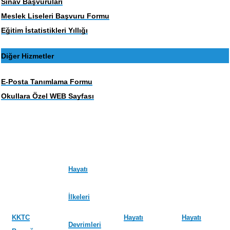
Sınav Başvuruları
Meslek Liseleri Başvuru Formu
Eğitim İstatistikleri Yıllığı
Diğer Hizmetler
E-Posta Tanımlama Formu
Okullara Özel WEB Sayfası
Hayatı
İlkeleri
KKTC
Hayatı
Hayatı
Devrimleri