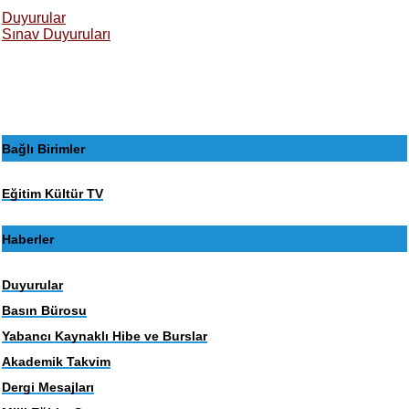
Duyurular
Sınav Duyuruları
Bağlı Birimler
Eğitim Kültür TV
Haberler
Duyurular
Basın Bürosu
Yabancı Kaynaklı Hibe ve Burslar
Akademik Takvim
Dergi Mesajları