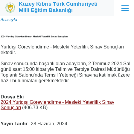
Kuzey Kıbrıs Türk Cumhuriyeti
Ana içeriğe atla
Milli Eğitim Bakanlığı
Menü
Sayfa
Anasayfa
yolu
2024 Yurtdışı Görevlendirme - Mesleki Yeterlilik Sınav Sonuçları
Yurtdışı Görevlendirme - Mesleki Yeterlilik Sınav Sonuçları
ektedir.
Sınav sonucunda başarılı olan adayların, 2 Temmuz 2024 Salı
günü saat 15:00 itibariyle Talim ve Terbiye Dairesi Müdürlüğü
Toplantı Salonu'nda Temsil Yeteneği Sınavına katılmak üzere
hazır bulunmaları gerekmektedir.
Dosya Eki
2024 Yurtdışı Görevlendirme - Mesleki Yeterlilik Sınav
Sonuçları
(406.73 KB)
Yayın Tarihi
28 Haziran, 2024