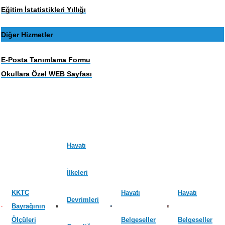
Eğitim İstatistikleri Yıllığı
Diğer Hizmetler
E-Posta Tanımlama Formu
Okullara Özel WEB Sayfası
Hayatı
İlkeleri
KKTC
Hayatı
Hayatı
Devrimleri
Bayrağının
Ölçüleri
Belgeseller
Belgeseller