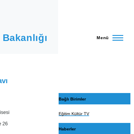
 Bakanlığı
Menü
avı
Bağlı Birimler
isesi
Eğitim Kültür TV
e 26
Haberler