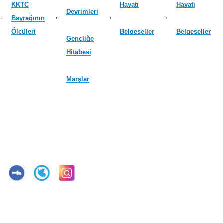
KKTC
Hayatı
Hayatı
Devrimleri
Bayrağının
Ölçüleri
Belgeseller
Belgeseller
Gençliğe
Hitabesi
Marşlar