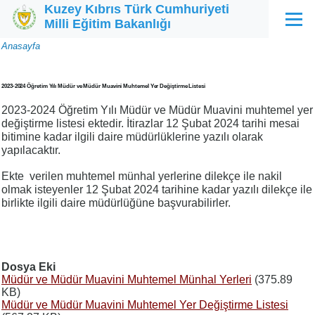
Kuzey Kıbrıs Türk Cumhuriyeti
Ana içeriğe atla
Milli Eğitim Bakanlığı
Menü
Sayfa
Anasayfa
yolu
2023-2024 Öğretim Yılı Müdür ve Müdür Muavini Muhtemel Yer Değiştirme Listesi
2023-2024 Öğretim Yılı Müdür ve Müdür Muavini muhtemel yer
değiştirme listesi ektedir. İtirazlar 12 Şubat 2024 tarihi mesai
bitimine kadar ilgili daire müdürlüklerine yazılı olarak
yapılacaktır.
Ekte verilen muhtemel münhal yerlerine dilekçe ile nakil
olmak isteyenler 12 Şubat 2024 tarihine kadar yazılı dilekçe ile
birlikte ilgili daire müdürlüğüne başvurabilirler.
Dosya Eki
Müdür ve Müdür Muavini Muhtemel Münhal Yerleri
(375.89
KB)
Müdür ve Müdür Muavini Muhtemel Yer Değiştirme Listesi