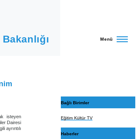
 Bakanlığı
Menü
enim
Bağlı Birimler
ak isteyen
Eğitim Kültür TV
ler Dairesi
li ayrıntılı
Haberler