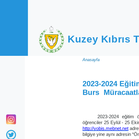
Ana içeriğe atla
Kuzey Kıbrıs T
Sayfa
Anasayfa
yolu
2023-2024 Eğit
Burs Müracaatl
2023-2024 eğitim 
öğrenciler 25 Eylül - 25 Ek
http://yobis.mebnet.net
adres
bilgiye yine aynı adresin “Ö