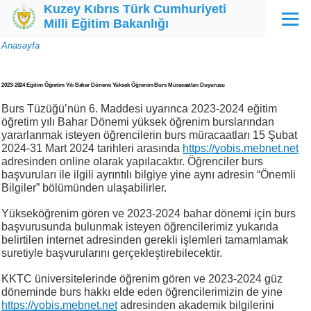
Kuzey Kıbrıs Türk Cumhuriyeti
Ana içeriğe atla
Milli Eğitim Bakanlığı
Menü
Sayfa
Anasayfa
yolu
2023-2024 Eğitim Öğretim Yılı Bahar Dönemi Yüksek Öğrenim Burs Müracaatları Duyurusu
Burs Tüzüğü’nün 6. Maddesi uyarınca 2023-2024 eğitim
öğretim yılı Bahar Dönemi yüksek öğrenim burslarından
yararlanmak isteyen öğrencilerin burs müracaatları 15 Şubat
2024-31 Mart 2024 tarihleri arasında
https://yobis.mebnet.net
adresinden online olarak yapılacaktır. Öğrenciler burs
başvuruları ile ilgili ayrıntılı bilgiye yine aynı adresin “Önemli
Bilgiler” bölümünden ulaşabilirler.
Yükseköğrenim gören ve 2023-2024 bahar dönemi için burs
başvurusunda bulunmak isteyen öğrencilerimiz yukarıda
belirtilen internet adresinden gerekli işlemleri tamamlamak
suretiyle başvurularını gerçekleştirebilecektir.
KKTC üniversitelerinde öğrenim gören ve 2023-2024 güz
döneminde burs hakkı elde eden öğrencilerimizin de yine
https://yobis.mebnet.net
adresinden akademik bilgilerini