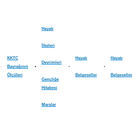
Hayatı
İlkeleri
KKTC
Hayatı
Hayatı
Devrimleri
Bayrağının
Ölçüleri
Belgeseller
Belgeseller
Gençliğe
Hitabesi
Marşlar