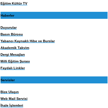
Eğitim Kültür TV
Haberler
Duyurular
Basın Bürosu
Yabancı Kaynaklı Hibe ve Burslar
Akademik Takvim
Dergi Mesajları
Milli Eğitim Şurası
Faydalı Linkler
Servisler
Bize Ulaşın
Web Mail Servisi
İhale İşlemleri