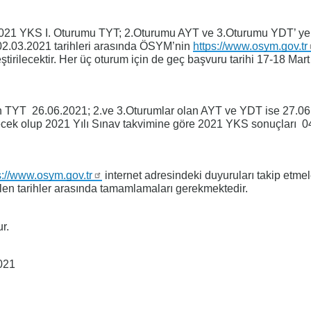
2021 YKS I. Oturumu TYT; 2.Oturumu AYT ve 3.Oturumu YDT’ y
02.03.2021 tarihleri arasında ÖSYM’nin
https://www.osym.gov.tr
tirilecektir. Her üç oturum için de geç başvuru tarihi 17-18 Mar
n TYT 26.06.2021; 2.ve 3.Oturumlar olan AYT ve YDT ise 27.0
ilecek olup 2021 Yılı Sınav takvimine göre 2021 YKS sonuçları 
s://www.osym.gov.tr
internet adresindeki duyuruları takip etmel
tilen tarihler arasında tamamlamaları gerekmektedir.
r.
021