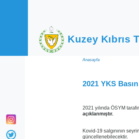
Ana içeriğe atla
Kuzey Kıbrıs T
Sayfa
Anasayfa
yolu
2021 YKS Basın
2021 yılında ÖSYM tarafı
açıklanmıştır.
Kovid-19 salgınının seyri
güncellenebilecektir.