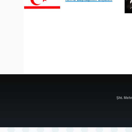
Şht. Meh