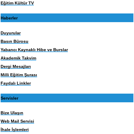
Eğitim Kültür TV
Haberler
Duyurular
Basın Bürosu
Yabancı Kaynaklı Hibe ve Burslar
Akademik Takvim
Dergi Mesajları
Milli Eğitim Şurası
Faydalı Linkler
Servisler
Bize Ulaşın
Web Mail Servisi
İhale İşlemleri