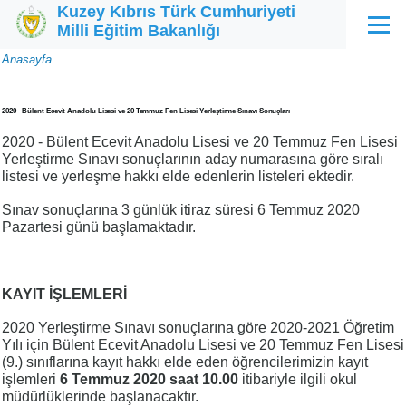
Kuzey Kıbrıs Türk Cumhuriyeti
Ana içeriğe atla
Milli Eğitim Bakanlığı
Menü
Sayfa
Anasayfa
yolu
2020 - Bülent Ecevit Anadolu Lisesi ve 20 Temmuz Fen Lisesi Yerleştirme Sınavı Sonuçları
2020 - Bülent Ecevit Anadolu Lisesi ve 20 Temmuz Fen Lisesi
Yerleştirme Sınavı sonuçlarının aday numarasına göre sıralı
listesi ve yerleşme hakkı elde edenlerin listeleri ektedir.
Sınav sonuçlarına 3 günlük itiraz süresi 6 Temmuz 2020
Pazartesi günü başlamaktadır.
KAYIT İŞLEMLERİ
2020 Yerleştirme Sınavı sonuçlarına göre 2020-2021 Öğretim
Yılı için Bülent Ecevit Anadolu Lisesi ve 20 Temmuz Fen Lisesi
(9.) sınıflarına kayıt hakkı elde eden öğrencilerimizin kayıt
işlemleri
6 Temmuz 2020 saat 10.00
itibariyle ilgili okul
müdürlüklerinde başlanacaktır.