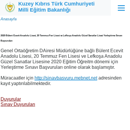
Kuzey Kıbrıs Türk Cumhuriyeti
Ana içeriğe atla
Milli Eğitim Bakanlığı
Menü
Sayfa
Anasayfa
yolu
2020 Bülent Ecevit Anadolu Lisesi, 20 Temmuz Fen Lisesi ve Lefkoşa Anadolu Güzel Sanatlar Lisesi Yerleştirme Sınavı
Başvuruları
Genel Ortaöğretim DAiresi Müdürlüğüne bağlı Bülent Ecevit
Anadolu Lisesi, 20 Temmuz Fen Lisesi ve Lefkoşa Anadolu
Güzel Sanatlar Lisesine 2020 Eğitim Öğreitm dönemi için
Yerleştirme Sınavı Başvuruları online olarak başlamıştır.
Müracaatler için
http://sinavbasvuru.mebnet.net
adresinden
kayıt yaptırılabilmektedir.
Duyurular
Sınav Duyuruları