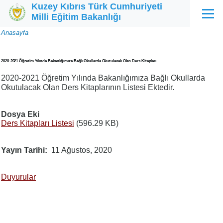
Kuzey Kıbrıs Türk Cumhuriyeti
Ana içeriğe atla
Milli Eğitim Bakanlığı
Menü
Sayfa
Anasayfa
yolu
2020-2021 Öğretim Yılında Bakanlığımıza Bağlı Okullarda Okutulacak Olan Ders Kitapları
2020-2021 Öğretim Yılında Bakanlığımıza Bağlı Okullarda
Okutulacak Olan Ders Kitaplarının Listesi Ektedir.
Dosya Eki
Ders Kitapları Listesi
(596.29 KB)
Yayın Tarihi
11 Ağustos, 2020
Duyurular