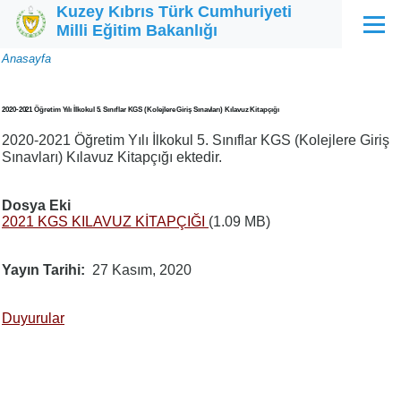
Kuzey Kıbrıs Türk Cumhuriyeti
Ana içeriğe atla
Milli Eğitim Bakanlığı
Menü
Sayfa
Anasayfa
yolu
2020-2021 Öğretim Yılı İlkokul 5. Sınıflar KGS (Kolejlere Giriş Sınavları) Kılavuz Kitapçığı
2020-2021 Öğretim Yılı İlkokul 5. Sınıflar KGS (Kolejlere Giriş
Sınavları) Kılavuz Kitapçığı ektedir.
Dosya Eki
2021 KGS KILAVUZ KİTAPÇIĞI
(1.09 MB)
Yayın Tarihi
27 Kasım, 2020
Duyurular