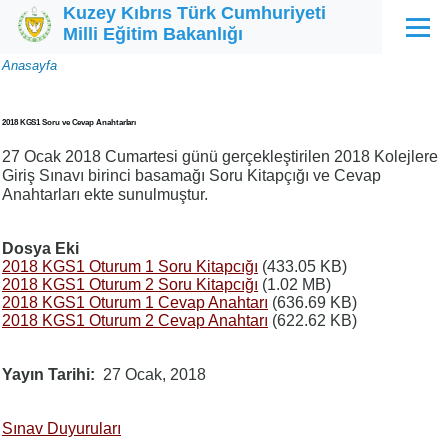
Kuzey Kıbrıs Türk Cumhuriyeti
Ana içeriğe atla
Milli Eğitim Bakanlığı
Menü
Sayfa
Anasayfa
yolu
2018 KGS1 Soru ve Cevap Anahtarları
27 Ocak 2018 Cumartesi günü gerçekleştirilen 2018 Kolejlere
Giriş Sınavı birinci basamağı Soru Kitapçığı ve Cevap
Anahtarları ekte sunulmuştur.
Dosya Eki
2018 KGS1 Oturum 1 Soru Kitapcığı
(433.05 KB)
2018 KGS1 Oturum 2 Soru Kitapcığı
(1.02 MB)
2018 KGS1 Oturum 1 Cevap Anahtarı
(636.69 KB)
2018 KGS1 Oturum 2 Cevap Anahtarı
(622.62 KB)
Yayın Tarihi
27 Ocak, 2018
Sınav Duyuruları