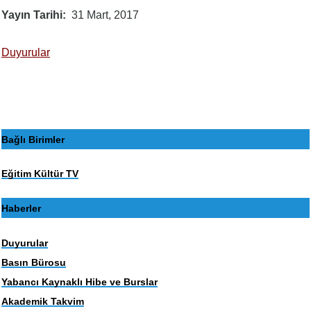
Yayın Tarihi
31 Mart, 2017
Duyurular
Bağlı Birimler
Eğitim Kültür TV
Haberler
Duyurular
Basın Bürosu
Yabancı Kaynaklı Hibe ve Burslar
Akademik Takvim