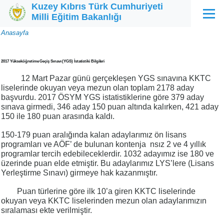
Kuzey Kıbrıs Türk Cumhuriyeti
Ana içeriğe atla
Milli Eğitim Bakanlığı
Menü
Sayfa
Anasayfa
yolu
2017 Yükseköğretime Geçiş Sınavı (YGS) İstatistiki Bilgileri
12 Mart Pazar günü gerçekleşen YGS sınavına KKTC
liselerinde okuyan veya mezun olan toplam 2178 aday
başvurdu. 2017 ÖSYM YGS istatistiklerine göre 379 aday
sınava girmedi, 346 aday 150 puan altında kalırken, 421 aday
150 ile 180 puan arasında kaldı.
150-179 puan aralığında kalan adaylarımız ön lisans
programları ve AÖF’ de bulunan kontenja nsız 2 ve 4 yıllık
programlar tercih edebileceklerdir. 1032 adayımız ise 180 ve
üzerinde puan elde etmiştir. Bu adaylarımız LYS’lere (Lisans
Yerleştirme Sınavı) girmeye hak kazanmıştır.
Puan türlerine göre ilk 10’a giren KKTC liselerinde
okuyan veya KKTC liselerinden mezun olan adaylarımızın
sıralaması ekte verilmiştir.