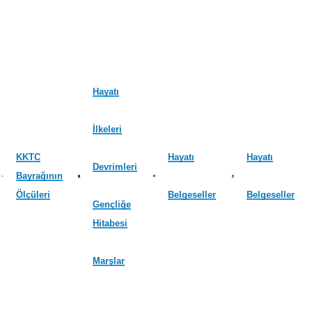
Hayatı
İlkeleri
KKTC
Hayatı
Hayatı
Devrimleri
Bayrağının
Ölçüleri
Belgeseller
Belgeseller
Gençliğe
Hitabesi
Marşlar