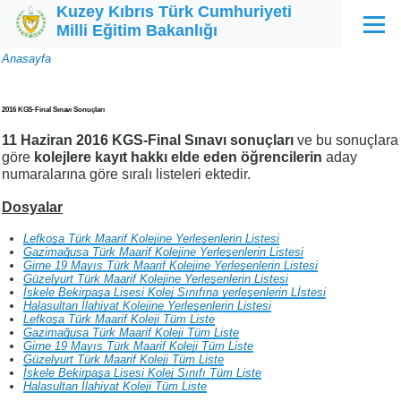
Kuzey Kıbrıs Türk Cumhuriyeti
Ana içeriğe atla
Milli Eğitim Bakanlığı
Menü
Sayfa
Anasayfa
yolu
2016 KGS-Final Sınavı Sonuçları
11 Haziran 2016 KGS-Final Sınavı sonuçları
ve bu sonuçlara
göre
kolejlere kayıt hakkı elde eden öğrencilerin
aday
numaralarına göre sıralı listeleri ektedir.
Dosyalar
Lefkoşa Türk Maarif Kolejine Yerleşenlerin Listesi
Gazimağusa Türk Maarif Kolejine Yerleşenlerin Listesi
Girne 19 Mayıs Türk Maarif Kolejine Yerleşenlerin Listesi
Güzelyurt Türk Maarif Kolejine Yerleşenlerin Listesi
İskele Bekirpaşa Lisesi Kolej Sınıfına yerleşenlerin Lİstesi
Halasultan İlahiyat Kolejine Yerleşenlerin Listesi
Lefkoşa Türk Maarif Koleji Tüm Liste
Gazimağusa Türk Maarif Koleji Tüm Liste
Girne 19 Mayıs Türk Maarif Koleji Tüm Liste
Güzelyurt Türk Maarif Koleji Tüm Liste
İskele Bekirpaşa Lisesi Kolej Sınıfı Tüm Liste
Halasultan İlahiyat Koleji Tüm Liste