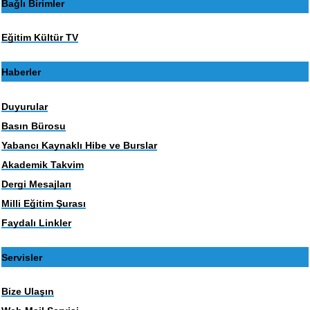
Bağlı Birimler
Eğitim Kültür TV
Haberler
Duyurular
Basın Bürosu
Yabancı Kaynaklı Hibe ve Burslar
Akademik Takvim
Dergi Mesajları
Milli Eğitim Şurası
Faydalı Linkler
Servisler
Bize Ulaşın