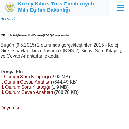
Kuzey Kıbrıs Türk Cumhuriyeti
Ana içeriğe atla
Milli Eğitim Bakanlığı
Menü
Sayfa
Anasayfa
yolu
2015 - Kolej Giriş Sınavları İkinci Basamak (KGS-2) Soru ve Yanıtları
Bugün (9.5.2015) 2 oturumda gerçekleştirilen 2015 - Kolej
Giriş Sınavları İkinci Basamak (KGS-2) Sınavı Soru Kitapcığı
ve Cevap Anahtarları ektedir.
Dosya Eki
I. Oturum Soru Kitapçığı
(2.02 MB)
I. Oturum Cevap Anahtarı
(844.49 KB)
II. Oturum Soru Kitapçığı
(1.9 MB)
II. Oturum Cevap Anahtarı
(768.78 KB)
Duyurular